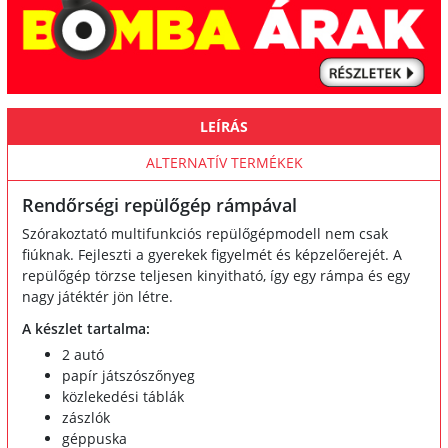
LEÍRÁS
ALTERNATÍV TERMÉKEK
Rendőrségi repülőgép rámpával
Szórakoztató multifunkciós repülőgépmodell nem csak
fiúknak. Fejleszti a gyerekek figyelmét és képzelőerejét. A
repülőgép törzse teljesen kinyitható, így egy rámpa és egy
nagy játéktér jön létre.
A készlet tartalma:
2 autó
papír játszószőnyeg
közlekedési táblák
zászlók
géppuska