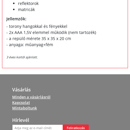
reflektorok
matricák
Jellemzők:
- torony hangokkal és fényekkel
- 2x AAA 1,5V elemmel működik (nem tartozék)
- a repülő mérete 35 x 35 x 20 cm
- anyaga: műanyag+fém
3 éves kortól ajánlott.
Vásárlás
Minden a vásárlásról
Kapcsolat
Mintaboltunk
Hírlevél
Feliratkozás