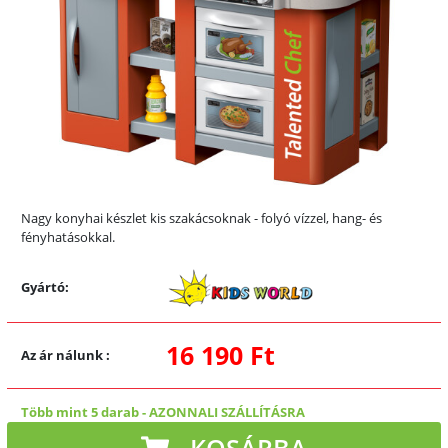
Nagy konyhai készlet kis szakácsoknak - folyó vízzel, hang- és
fényhatásokkal.
Gyártó:
16 190 Ft
Az ár nálunk
:
Több mint 5 darab
-
AZONNALI SZÁLLÍTÁSRA
KOSÁRBA