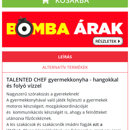
LEÍRÁS
ALTERNATÍV TERMÉKEK
TALENTED CHEF gyermekkonyha - hangokkal
és folyó vízzel
Nagyszerű szórakozás a gyerekeknek!
A gyermekkonyhával való játék fejleszti a gyermekek
motoros készségeit, mozgáskoordinációját
és kommunikációs készségét is, ahogy a felnőtteket
utánozva főzőcskéznek.
A kis szakácsok és szakácsnők imádni fogják
ezt a