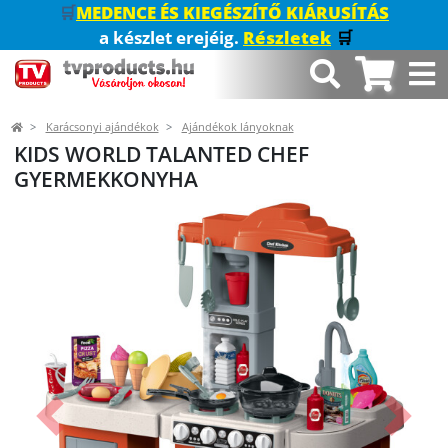
🛒
MEDENCE ÉS KIEGÉSZÍTŐ KIÁRUSÍTÁS
a készlet erejéig.
Részletek
🛒
Karácsonyi ajándékok
Ajándékok lányoknak
KIDS WORLD TALANTED CHEF
GYERMEKKONYHA
Előző
Követk