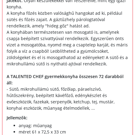
játékot.
Olyan készülékekkel van felszerelve, mint egy igazi
konyha.
A konyha főzés közben valósághű hangokat ad ki, például
sütés és főzés zajait. A gáztűzhely párologtatóval
rendelkezik, amely "hideg gőz" hatást ad.
A konyhában természetesen van mosogató is, amelynek
csapja beépített szivattyúval rendelkezik. Egyszerűen önts
vizet a mosogatóba, nyomd meg a csaptelep karját, és máris
folyik a víz a csapból! Leöblítheted a gyümölcsöket,
zöldségeket és el is mosogathatod az edényeket! A sütő és a
mikrohullámú sütő is nyitható ajtóval rendelkezik.
A TALENTED CHEF gyermekkonyha összesen 72 darabból
áll:
- Sütő, mikrohullámú sütő, főzőlap, páraelszívó,
hűtőszekrény, beépített kávéfőző, edénykészlet és
evőeszközök, fazekak, serpenyők, ketchup, tej, mustár,
konyhai eszközök, műanyag ételmodellek, ...
Jellemzők:
anyag: műanyag
méret 61 x 72,5 x 33 cm