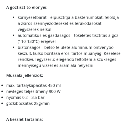
A gőztisztító előnyei:
környezetbarát - elpusztítja a baktériumokat, feloldja
a zsíros szennyeződéseket és lerakódásokat
vegyszerek nélkül.
automatikus és gazdaságos - tökéletes tisztítás a gőz
(110-130°C) erejével
biztonságos - belső felülete alumínium öntvényből
készült, külső borítása erős, tartós műanyag. Kezelése
rendkívül egyszerű: elegendő feltölteni a szükséges
mennyiségű vízzel és áram alá helyezni.
Műszaki jellemzők:
max. tartálykapacitás 450 ml
névleges teljesítmény 900 W
nyomás 0,2 - 3,5 bar
gőzkibocsátás 28g/min
A készlet tartalma: