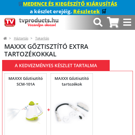
🛒
MEDENCE ÉS KIEGÉSZÍTŐ KIÁRUSÍTÁS
a készlet erejéig.
Részletek
🛒
Háztartás
Takarítás
MAXXX GŐZTISZTÍTÓ EXTRA
TARTOZÉKOKKAL
A KEDVEZMÉNYES KÉSZLET TARTALMA
MAXXX Gőztisztító
MAXXX Gőztisztító
SCM-101A
tartozékok