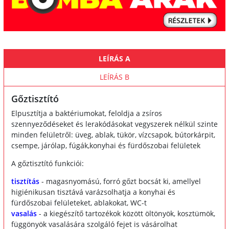
LEÍRÁS A
LEÍRÁS B
Gőztisztító
Elpusztítja a baktériumokat, feloldja a zsíros
szennyeződéseket és lerakódásokat vegyszerek nélkül szinte
minden felületről: üveg, ablak, tükör, vízcsapok, bútorkárpit,
csempe, járólap, fúgák,konyhai és fürdőszobai felületek
A gőztisztító funkciói:
tisztítás
- magasnyomású, forró gőzt bocsát ki, amellyel
higiénikusan tisztává varázsolhatja a konyhai és
fürdőszobai felületeket, ablakokat, WC-t
vasalás
- a kiegészítő tartozékok között öltönyök, kosztümök,
függönyök vasalására szolgáló fejet is vásárolhat