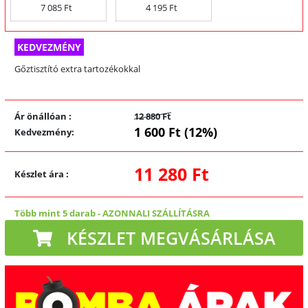
7 085 Ft
4 195 Ft
KEDVEZMÉNY
Gőztisztító extra tartozékokkal
Ár önállóan
:
12 880 Ft
1 600 Ft (12%)
Kedvezmény
:
11 280 Ft
Készlet ára
:
Több mint 5 darab
-
AZONNALI SZÁLLÍTÁSRA
KÉSZLET MEGVÁSÁRLÁSA