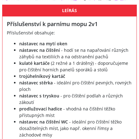
LEÍRÁS
Příslušenství k parnímu mopu 2v1
Příslušenství obsahuje:
nástavec na mytí oken
nástavec na čištění
- hodí se na napařování různých
záhybů na textiliích a na odstranění pachů
kulaté kartáče
(2 režné a 1 drátěný) - doporučujeme
pro čištění horních panelů sporáků a stolů
trojúhelníkový kartáč
nástavec stěrka
- ideální pro čištění pevných, rovných
ploch
nástavec s tryskou
- pro čištění podlah a různých
zákoutí
prodlužovací hadice
- vhodná na čištění těžko
přístupných míst
nástavec na čištění WC
- ideální pro čištění těžko
dosažitelných míst, jako např. okenní římsy a
záchodové mísy