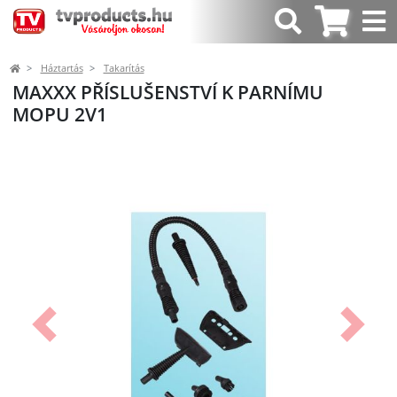
Háztartás
Takarítás
MAXXX PŘÍSLUŠENSTVÍ K PARNÍMU
MOPU 2V1
Előző
Követk