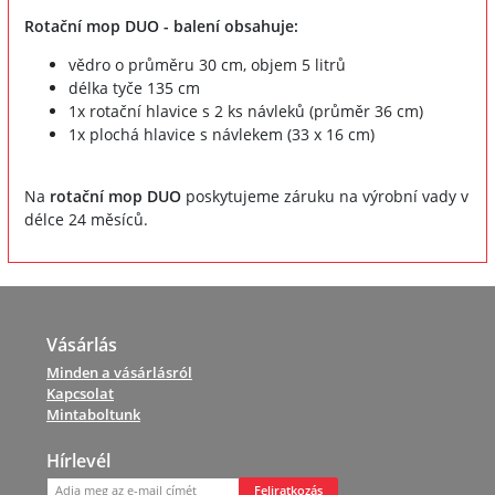
Rotační mop DUO - balení obsahuje:
vědro o průměru 30 cm, objem 5 litrů
délka tyče 135 cm
1x rotační hlavice s 2 ks návleků (průměr 36 cm)
1x plochá hlavice s návlekem (33 x 16 cm)
Na
rotační mop DUO
poskytujeme záruku na výrobní vady v
délce 24 měsíců.
Vásárlás
Minden a vásárlásról
Kapcsolat
Mintaboltunk
Hírlevél
Feliratkozás