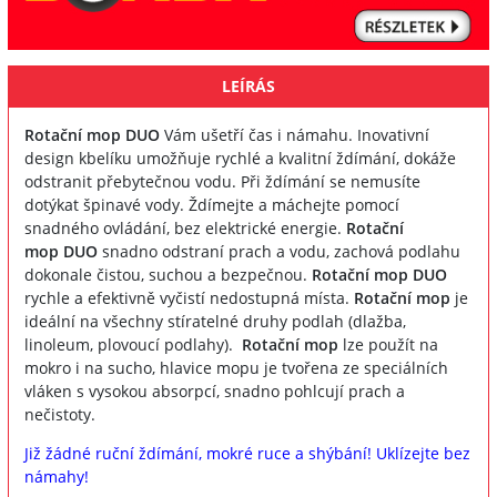
LEÍRÁS
Rotační mop DUO
Vám ušetří čas i námahu. Inovativní
design kbelíku umožňuje rychlé a kvalitní ždímání, dokáže
odstranit přebytečnou vodu. Při ždímání se nemusíte
dotýkat špinavé vody. Ždímejte a máchejte pomocí
snadného ovládání, bez elektrické energie.
Rotační
mop
DUO
snadno odstraní prach a vodu, zachová podlahu
dokonale čistou, suchou a bezpečnou.
Rotační mop
DUO
rychle a efektivně vyčistí nedostupná místa.
Rotační mop
je
ideální na všechny stíratelné druhy podlah (dlažba,
linoleum, plovoucí podlahy).
Rotační mop
lze použít na
mokro i na sucho, hlavice mopu je tvořena ze speciálních
vláken s vysokou absorpcí, snadno pohlcují prach a
nečistoty.
Již žádné ruční ždímání, mokré ruce a shýbání! Uklízejte bez
námahy!