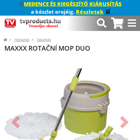
🛒
MEDENCE ÉS KIEGÉSZÍTŐ KIÁRUSÍTÁS
a készlet erejéig.
Részletek
🛒
Háztartás
Takarítás
MAXXX ROTAČNÍ MOP DUO
Előző
Követk