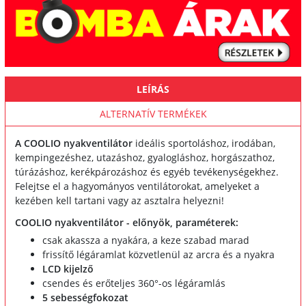
LEÍRÁS
ALTERNATÍV TERMÉKEK
A COOLIO nyakventilátor
ideális sportoláshoz, irodában,
kempingezéshez, utazáshoz, gyalogláshoz, horgászathoz,
túrázáshoz, kerékpározáshoz és egyéb tevékenységekhez.
Felejtse el a hagyományos ventilátorokat, amelyeket a
kezében kell tartani vagy az asztalra helyezni!
COOLIO nyakventilátor - előnyök, paraméterek:
csak akassza a nyakára, a keze szabad marad
frissítő légáramlat közvetlenül az arcra és a nyakra
LCD kijelző
csendes és erőteljes 360°-os légáramlás
5 sebességfokozat