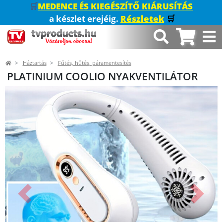
🛒
MEDENCE ÉS KIEGÉSZÍTŐ KIÁRUSÍTÁS
a készlet erejéig.
Részletek
🛒
Háztartás
Fűtés, hűtés, páramentesítés
PLATINIUM COOLIO NYAKVENTILÁTOR
Előző
Követk