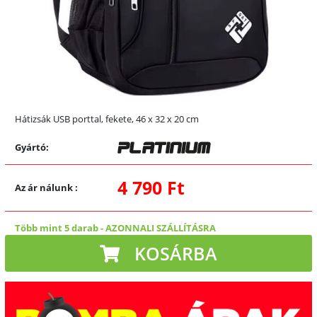
Hátizsák USB porttal, fekete, 46 x 32 x 20 cm
Gyártó:
4 790 Ft
Az ár nálunk
:
Több mint 5 darab
-
AZONNALI SZÁLLÍTÁSRA
KOSÁRBA