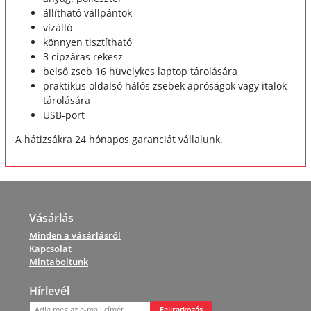
állítható vállpántok
vízálló
könnyen tisztítható
3 cipzáras rekesz
belső zseb 16 hüvelykes laptop tárolására
praktikus oldalsó hálós zsebek apróságok vagy italok
tárolására
USB-port
A hátizsákra 24 hónapos garanciát vállalunk.
Vásárlás
Minden a vásárlásról
Kapcsolat
Mintaboltunk
Hírlevél
Feliratkozás