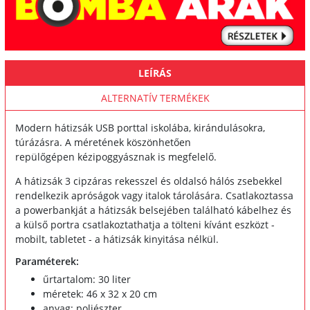
LEÍRÁS
ALTERNATÍV TERMÉKEK
Modern hátizsák USB porttal iskolába, kirándulásokra,
túrázásra. A méretének köszönhetően
repülőgépen kézipoggyásznak is megfelelő.
A hátizsák 3 cipzáras rekesszel és oldalsó hálós zsebekkel
rendelkezik apróságok vagy italok tárolására. Csatlakoztassa
a powerbankját a hátizsák belsejében található kábelhez és
a külső portra csatlakoztathatja a tölteni kívánt eszközt -
mobilt, tabletet - a hátizsák kinyitása nélkül.
Paraméterek:
űrtartalom: 30 liter
méretek: 46 x 32 x 20 cm
anyag: poliészter