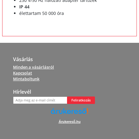
230 V/50 Hz hálózati adapter tartozék
IP 44
élettartam 50 000 óra
Vásárlás
Minden a vásárlásról
Kapcsolat
Mintaboltunk
Hírlevél
Feliratkozás
Árukereső.hu