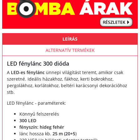
LEÍRÁS
ALTERNATÍV TERMÉKEK
LED fénylánc 300 dióda
A
LED-es fénylánc
ünnepi világítást teremt, amikor csak
szeretné. Ideális házakhoz, fákhoz, kerti bokrokhoz,
pergolákhoz, korlátokhoz, beltéri karácsonyi dekorációhoz
stb.
LED fénylánc - paraméterek:
Könnyű felszerelés
300 LED
fényszín: hideg fehér
lánc hossza kb.
25 m (20+5
)