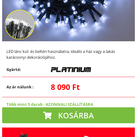
LED lánc kül- és beltéri használatra, ideális a ház vagy a lakás
karácsonyi dekorációjához.
Gyártó:
8 090 Ft
Az ár nálunk
:
Több mint 5 darab
-
AZONNALI SZÁLLÍTÁSRA
KOSÁRBA