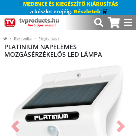
🛒
MEDENCE ÉS KIEGÉSZÍTŐ KIÁRUSÍTÁS
a készlet erejéig.
Részletek
🛒
Elektronika
Fényforrások
PLATINIUM NAPELEMES
MOZGÁSÉRZÉKELŐS LED LÁMPA
Előző
Követk