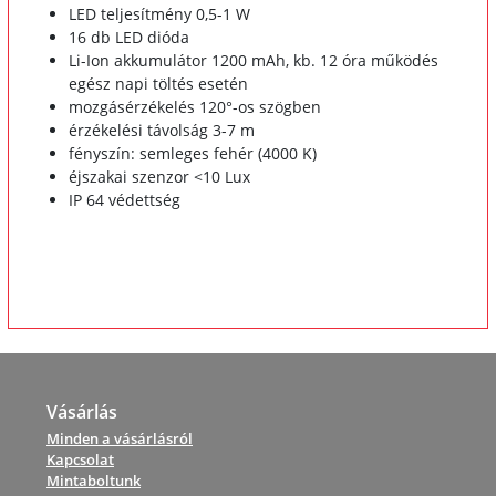
LED teljesítmény 0,5-1 W
16 db LED dióda
Li-Ion akkumulátor 1200 mAh, kb. 12 óra működés
egész napi töltés esetén
mozgásérzékelés 120°-os szögben
érzékelési távolság 3-7 m
fényszín: semleges fehér (4000 K)
éjszakai szenzor <10 Lux
IP 64 védettség
Vásárlás
Minden a vásárlásról
Kapcsolat
Mintaboltunk