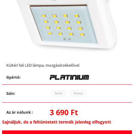
Kültéri fali LED lámpa, mozgásérzékelővel
Gyártó:
Szín:
fehér
fekete
3 690 Ft
Az ár nálunk
:
Sajnáljuk, de a feltüntetett termék jelenleg elfogyott