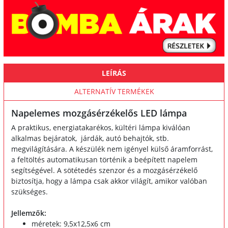
LEÍRÁS
ALTERNATÍV TERMÉKEK
Napelemes mozgásérzékelős LED lámpa
A praktikus, energiatakarékos, kültéri lámpa kiválóan
alkalmas bejáratok, járdák, autó behajtók, stb.
megvilágítására. A készülék nem igényel külső áramforrást,
a feltöltés automatikusan történik a beépített napelem
segítségével. A sötétedés szenzor és a mozgásérzékelő
biztosítja, hogy a lámpa csak akkor világít, amikor valóban
szükséges.
Jellemzők:
méretek: 9,5x12,5x6 cm