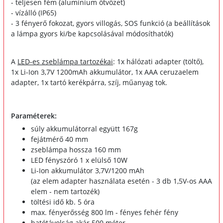
- teljesen fém (alumínium ötvözet)
- vízálló (IP65)
- 3 fényerő fokozat, gyors villogás, SOS funkció (a beállítások
a lámpa gyors ki/be kapcsolásával módosíthatók)
A
LED-es zseblámpa tartozékai
: 1x hálózati adapter (töltő),
1x Li-Ion 3,7V 1200mAh akkumulátor, 1x AAA ceruzaelem
adapter, 1x tartó kerékpárra, szíj, műanyag tok.
Paraméterek:
súly akkumulátorral együtt 167g
fejátmérő 40 mm
zseblámpa hossza 160 mm
LED fényszóró 1 x elülső 10W
Li-Ion akkumulátor 3,7V/1200 mAh
(az elem adapter használata esetén - 3 db 1,5V-os AAA
elem - nem tartozék)
töltési idő kb. 5 óra
max. fényerősség 800 lm - fényes fehér fény
hatótávolság akár 500 méter