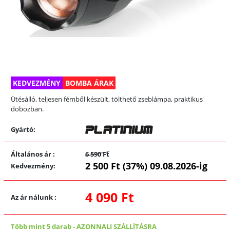
KEDVEZMÉNY
BOMBA ÁRAK
Ütésálló, teljesen fémből készült, tölthető zseblámpa, praktikus
dobozban.
Gyártó:
Általános ár
:
6 590 Ft
2 500 Ft (37%) 09.08.2026-ig
Kedvezmény
:
4 090 Ft
Az ár nálunk
:
Több mint 5 darab
-
AZONNALI SZÁLLÍTÁSRA