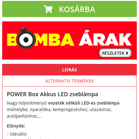
KOSÁRBA
LEÍRÁS
ALTERNATÍV TERMÉKEK
POWER Box Akkus LED zseblámpa
Nagy teljesítményű
vezeték nélküli LED-es zseblámpa
műhelybe, nyaralóba, kempingezéshez, utazáshoz,
autójavításhoz,...
Előnyök:
- Ütésálló