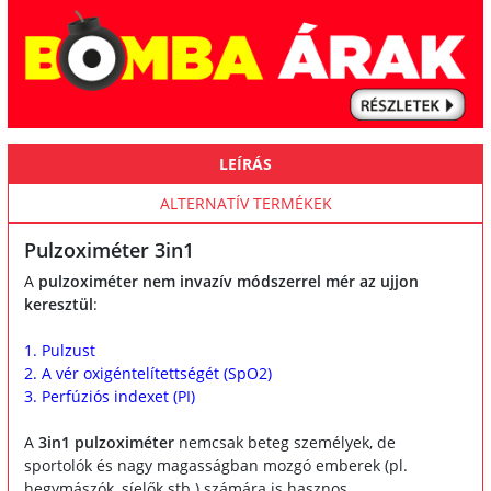
LEÍRÁS
ALTERNATÍV TERMÉKEK
Pulzoximéter 3in1
A
pulzoximéter
nem invazív módszerrel mér az ujjon
keresztül
:
1. Pulzust
2. A vér oxigéntelítettségét (SpO2)
3. Perfúziós indexet (PI)
A
3in1 pulzoximéter
nemcsak beteg személyek, de
sportolók és nagy magasságban mozgó emberek (pl.
hegymászók, síelők stb.) számára is hasznos.