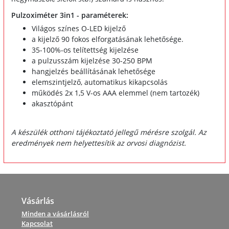
Pulzoximéter 3in1 - paraméterek:
Világos színes O-LED kijelző
a kijelző 90 fokos elforgatásának lehetősége.
35-100%-os telítettség kijelzése
a pulzusszám kijelzése 30-250 BPM
hangjelzés beállításának lehetősége
elemszintjelző, automatikus kikapcsolás
működés 2x 1,5 V-os AAA elemmel (nem tartozék)
akasztópánt
A készülék otthoni tájékoztató jellegű mérésre szolgál. Az
eredmények nem helyettesítik az orvosi diagnózist.
Vásárlás
Minden a vásárlásról
Kapcsolat