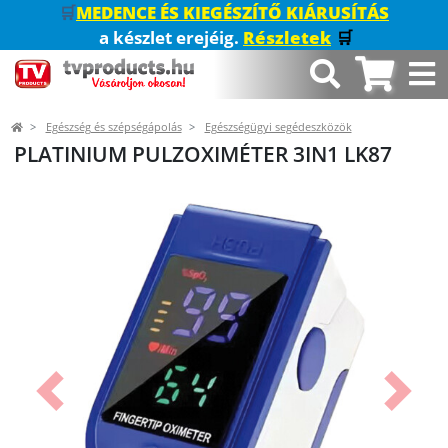
🛒
MEDENCE ÉS KIEGÉSZÍTŐ KIÁRUSÍTÁS
a készlet erejéig.
Részletek
🛒
Egészség és szépségápolás
Egészségügyi segédeszközök
PLATINIUM PULZOXIMÉTER 3IN1 LK87
Előző
Követk