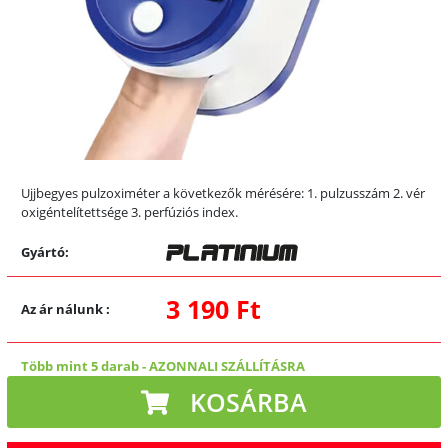
Ujjbegyes pulzoximéter a következők mérésére: 1. pulzusszám 2. vér
oxigéntelítettsége 3. perfúziós index.
Gyártó:
3 190 Ft
Az ár nálunk
:
Több mint 5 darab
-
AZONNALI SZÁLLÍTÁSRA
KOSÁRBA