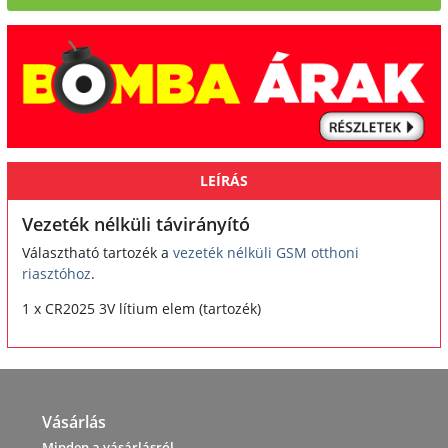
LEÍRÁS
Vezeték nélküli távirányító
Választható tartozék a
vezeték nélküli GSM otthoni
riasztóhoz
.
1 x CR2025 3V lítium elem (tartozék)
Vásárlás
Minden a vásárlásról