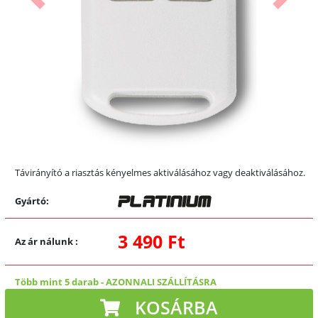
Előző
Követk
Távirányító a riasztás kényelmes aktiválásához vagy deaktiválásához.
Gyártó:
3 490 Ft
Az ár nálunk
:
Több mint 5 darab
-
AZONNALI SZÁLLÍTÁSRA
KOSÁRBA