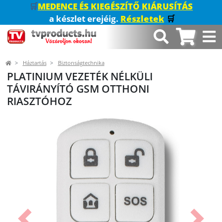
🛒
MEDENCE ÉS KIEGÉSZÍTŐ KIÁRUSÍTÁS
a készlet erejéig.
Részletek
🛒
Háztartás
Biztonságtechnika
PLATINIUM VEZETÉK NÉLKÜLI
TÁVIRÁNYÍTÓ GSM OTTHONI
RIASZTÓHOZ