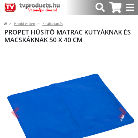
Hobbi és kert
Kisállattartás
PROPET HŰSÍTŐ MATRAC KUTYÁKNAK ÉS
MACSKÁKNAK 50 X 40 CM
Előző
Követk