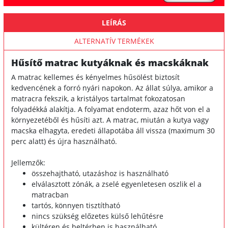
LEÍRÁS
ALTERNATÍV TERMÉKEK
Hűsítő matrac kutyáknak és macskáknak
A matrac kellemes és kényelmes hűsölést biztosít
kedvencének a forró nyári napokon. Az állat súlya, amikor a
matracra fekszik, a kristályos tartalmat fokozatosan
folyadékká alakítja. A folyamat endoterm, azaz hőt von el a
környezetéből és hűsíti azt. A matrac, miután a kutya vagy
macska elhagyta, eredeti állapotába áll vissza (maximum 30
perc alatt) és újra használható.
Jellemzők:
összehajtható, utazáshoz is használható
elválasztott zónák, a zselé egyenletesen oszlik el a
matracban
tartós, könnyen tisztítható
nincs szükség előzetes külső lehűtésre
kültéren és beltérben is használható