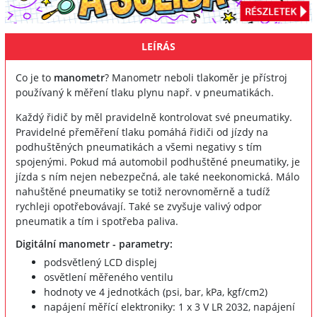
LEÍRÁS
Co je to
manometr
? Manometr neboli tlakoměr je přístroj
používaný k měření tlaku plynu např. v pneumatikách.
Každý řidič by měl pravidelně kontrolovat své pneumatiky.
Pravidelné přeměření tlaku pomáhá řidiči od jízdy na
podhuštěných pneumatikách a všemi negativy s tím
spojenými. Pokud má automobil podhuštěné pneumatiky, je
jízda s ním nejen nebezpečná, ale také neekonomická. Málo
nahuštěné pneumatiky se totiž nerovnoměrně a tudíž
rychleji opotřebovávají. Také se zvyšuje valivý odpor
pneumatik a tím i spotřeba paliva.
Digitální manometr - parametry:
podsvětlený LCD displej
osvětlení měřeného ventilu
hodnoty ve 4 jednotkách (psi, bar, kPa, kgf/cm2)
napájení měřící elektroniky: 1 x 3 V LR 2032, napájení