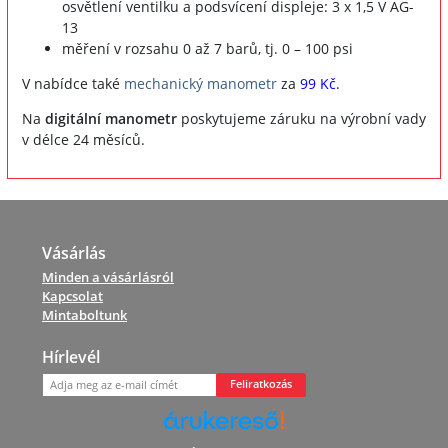
osvětlení ventilku a podsvícení displeje: 3 x 1,5 V AG-
13
měření v rozsahu 0 až 7 barů, tj. 0 – 100 psi
V nabídce také
mechanický manometr
za
99 Kč
.
Na
digitální manometr
poskytujeme záruku na výrobní vady
v délce 24 měsíců.
Vásárlás
Minden a vásárlásról
Kapcsolat
Mintaboltunk
Hírlevél
Feliratkozás