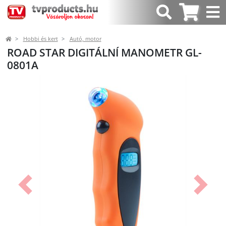
Hobbi és kert
Autó, motor
ROAD STAR DIGITÁLNÍ MANOMETR GL-
0801A
Előző
Követk