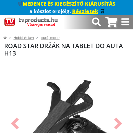
🛒
MEDENCE ÉS KIEGÉSZÍTŐ KIÁRUSÍTÁS
a készlet erejéig.
Részletek
🛒
Hobbi és kert
Autó, motor
ROAD STAR DRŽÁK NA TABLET DO AUTA
H13
Előző
Követk