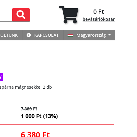
0 Ft
bevásárlókosár
BOLTUNK
KAPCSOLAT
Magyarország
Y
spárna mágnesekkel 2 db
7 380 Ft
1 000 Ft (13%)
:
6 380 Ft