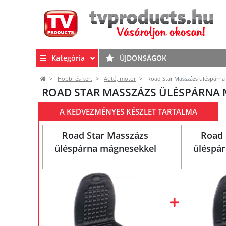
Kategória
ÚJDONSÁGOK
Hobbi és kert
Autó, motor
Road Star Masszázs üléspárna
ROAD STAR MASSZÁZS ÜLÉSPÁRNA 
A KEDVEZMÉNYES KÉSZLET TARTALMA
Road Star Masszázs
Road 
üléspárna mágnesekkel
üléspá