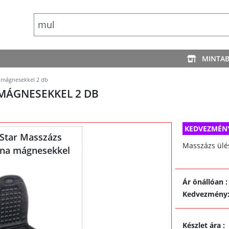
MINTA
 mágnesekkel 2 db
MÁGNESEKKEL 2 DB
KEDVEZMÉN
Star Masszázs
Masszázs ülé
rna mágnesekkel
Ár önállóan
:
Kedvezmény
Készlet ára
: