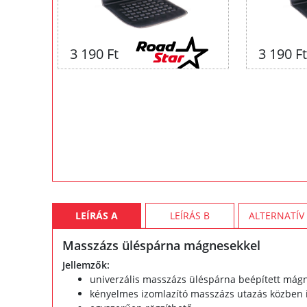
3 190 Ft
3 190 F
LEÍRÁS A
LEÍRÁS B
ALTERNATÍV
Masszázs üléspárna mágnesekkel
Jellemzők:
univerzális masszázs üléspárna beépített mágnes
kényelmes izomlazító masszázs utazás közben 