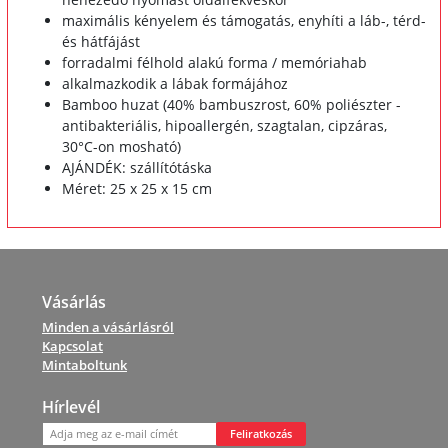
maximális kényelem és támogatás, enyhíti a láb-, térd-
és hátfájást
forradalmi félhold alakú forma / memóriahab
alkalmazkodik a lábak formájához
Bamboo huzat (40% bambuszrost, 60% poliészter -
antibakteriális, hipoallergén, szagtalan, cipzáras,
30°C-on mosható)
AJÁNDÉK: szállítótáska
Méret: 25 x 25 x 15 cm
Vásárlás
Minden a vásárlásról
Kapcsolat
Mintaboltunk
Hírlevél
Feliratkozás