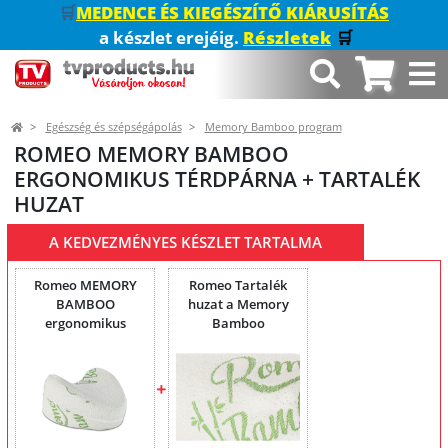
🛒
MEDENCE ÉS KIEGÉSZÍTŐ KIÁRUSÍTÁS
a készlet erejéig.
Részletek
🛒
Egészség és szépségápolás
Memory Bamboo program
ROMEO MEMORY BAMBOO
ERGONOMIKUS TÉRDPÁRNA + TARTALÉK
HUZAT
A KEDVEZMÉNYES KÉSZLET TARTALMA
Romeo MEMORY
Romeo Tartalék
BAMBOO
huzat a Memory
ergonomikus
Bamboo
térdpárna 25 x 25 x
ergonomikus
15 cm
térdpárnához