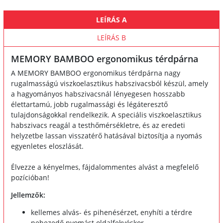
LEÍRÁS A
LEÍRÁS B
MEMORY BAMBOO ergonomikus térdpárna
A MEMORY BAMBOO ergonomikus térdpárna nagy
rugalmasságú viszkoelasztikus habszivacsból készül, amely
a hagyományos habszivacsnál lényegesen hosszabb
élettartamú, jobb rugalmassági és légáteresztő
tulajdonságokkal rendelkezik. A speciális viszkoelasztikus
habszivacs reagál a testhőmérsékletre, és az eredeti
helyzetbe lassan visszatérő hatásával biztosítja a nyomás
egyenletes eloszlását.
Élvezze a kényelmes, fájdalommentes alvást a megfelelő
pozícióban!
Jellemzők:
kellemes alvás- és pihenésérzet, enyhíti a térdre
nehezedő nyomást oldalfekvéskor