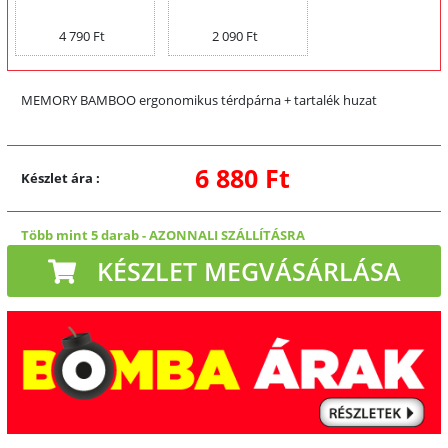
4 790 Ft
2 090 Ft
MEMORY BAMBOO ergonomikus térdpárna + tartalék huzat
6 880 Ft
Készlet ára
:
Több mint 5 darab
-
AZONNALI SZÁLLÍTÁSRA
KÉSZLET MEGVÁSÁRLÁSA