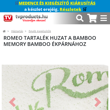
🛒
MEDENCE ÉS KIEGÉSZÍTŐ KIÁRUSÍTÁS
a készlet erejéig.
Részletek
🛒
Háztartás
Egyéb kiegészítők
ROMEO TARTALÉK HUZAT A BAMBOO
MEMORY BAMBOO ÉKPÁRNÁHOZ
Előző
Követk