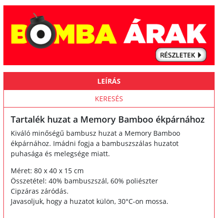
LEÍRÁS
KERESÉS
Tartalék huzat a Memory Bamboo ékpárnához
Kiváló minőségű bambusz huzat a Memory Bamboo
ékpárnához. Imádni fogja a bambuszszálas huzatot
puhasága és melegsége miatt.
Méret: 80 x 40 x 15 cm
Összetétel: 40% bambuszszál, 60% poliészter
Cipzáras záródás.
Javasoljuk, hogy a huzatot külön, 30°C-on mossa.