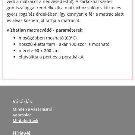
védi a matracot a nedvesedéstől). A sarkoknál széles
gumiszalaggal rendelkezik a matrachoz való praktikus és
gyors rögzítés érdekében, így könnyen elfér a matrac alatt,
és alvás közben jól tartja a matracot.
Vízhatlan matracvédő - paraméterek:
mosógépben mosható (60°C).
hosszú élettartam - akár 100-szor is mosható
mérete
90 x 200 cm
eltávolítja a port és a poratkákat
Vásárlás
Minden a vásárlásról
Kapcsolat
Mintaboltunk
Hírlevél