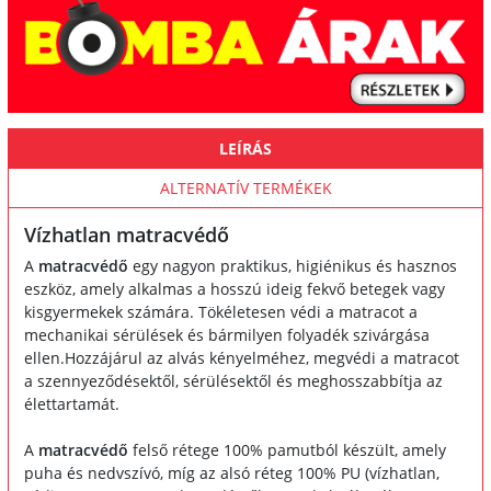
LEÍRÁS
ALTERNATÍV TERMÉKEK
Vízhatlan matracvédő
A
matracvédő
egy nagyon praktikus, higiénikus és hasznos
eszköz, amely alkalmas a hosszú ideig fekvő betegek vagy
kisgyermekek számára. Tökéletesen védi a matracot a
mechanikai sérülések és bármilyen folyadék szivárgása
ellen.Hozzájárul az alvás kényelméhez, megvédi a matracot
a szennyeződésektől, sérülésektől és meghosszabbítja az
élettartamát.
A
matracvédő
felső rétege 100% pamutból készült, amely
puha és nedvszívó, míg az alsó réteg 100% PU (vízhatlan,