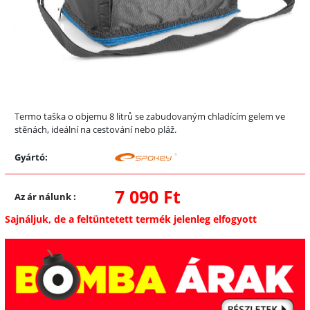
Termo taška o objemu 8 litrů se zabudovaným chladícím gelem ve
stěnách, ideální na cestování nebo pláž.
Gyártó:
7 090 Ft
Az ár nálunk
:
Sajnáljuk, de a feltüntetett termék jelenleg elfogyott