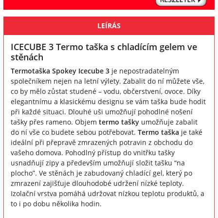
LEÍRÁS
ICECUBE 3 Termo taška s chladícím gelem ve
stěnách
Termotaška Spokey Icecube 3
je nepostradatelným
společníkem nejen na letní výlety. Zabalit do ní můžete vše,
co by mělo zůstat studené – vodu, občerstvení, ovoce. Díky
elegantnímu a klasickému designu se vám taška bude hodit
při každé situaci. Dlouhé uši umožňují pohodlné nošení
tašky přes rameno. Objem
termo tašky
umožňuje zabalit
do ní vše co budete sebou potřebovat.
Termo taška
je také
ideální při přepravě zmrazených potravin z obchodu do
vašeho domova. Pohodlný přístup do vnitřku tašky
usnadňují zipy a především umožňují složit tašku “na
plocho”. Ve stěnách je zabudovaný chladící gel, který po
zmrazení zajišťuje dlouhodobé udržení nízké teploty.
Izolační vrstva pomáhá udržovat nízkou teplotu produktů, a
to i po dobu několika hodin.