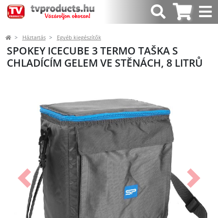
Háztartás
Egyéb kiegészítők
SPOKEY ICECUBE 3 TERMO TAŠKA S
CHLADÍCÍM GELEM VE STĚNÁCH, 8 LITRŮ
Előző
Követk