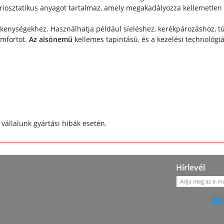
eriosztatikus anyagot tartalmaz, amely megakadályozza kellemetlen 
ékenységekhez. Használhatja például síeléshez, kerékpározáshoz, tú
omfortot.
Az alsónemű
kellemes tapintású, és a kezelési technológi
vállalunk gyártási hibák esetén.
Hírlevél