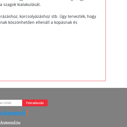
a szagok kialakulását.
rázáshoz, korcsolyázáshoz stb. Úgy tervezték, hogy
ának köszönhetően ellenáll a kopásnak és
Feliratkozás
Árukereső.hu