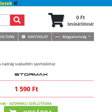
letek
🛒
0 Ft
bevásárlókosár
BOLTUNK
KAPCSOLAT
Magyarország
is nadrág szabadtéri sportoláshoz
1 590 Ft
arab
-
AZONNALI SZÁLLÍTÁSRA