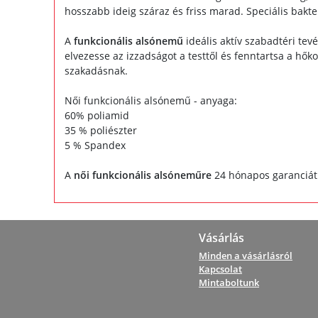
hosszabb ideig száraz és friss marad. Speciális bakt
A
funkcionális alsónemű
ideális aktív szabadtéri tev
elvezesse az izzadságot a testtől és fenntartsa a hők
szakadásnak.
Női funkcionális alsónemű - anyaga:
60% poliamid
35 % poliészter
5 % Spandex
A
női funkcionális alsóneműre
24 hónapos garanciát 
Vásárlás
Minden a vásárlásról
Kapcsolat
Mintaboltunk