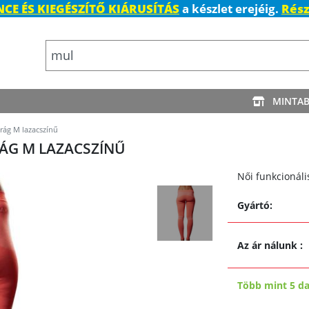
CE ÉS KIEGÉSZÍTŐ KIÁRUSÍTÁS
a készlet erejéig.
Rész
MINTA
rág M lazacszínű
ÁG M LAZACSZÍNŰ
Női funkcionál
Gyártó:
Az ár nálunk
:
Több mint 5 d