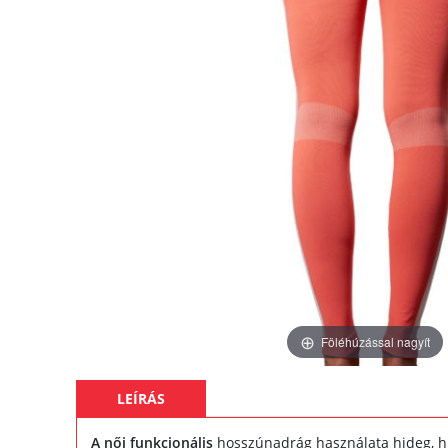
Föléhúzással nagyít
LEÍRÁS
A női funkcionális
hosszúnadrág használata hideg, hűv