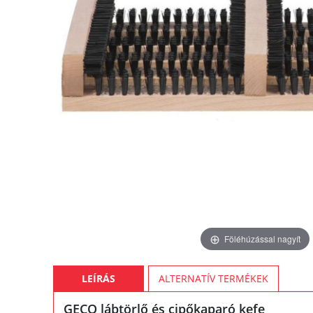
Föléhúzással nagyít
LEÍRÁS
ALTERNATÍV TERMÉKEK
GECO lábtörlő és cipőkaparó kefe