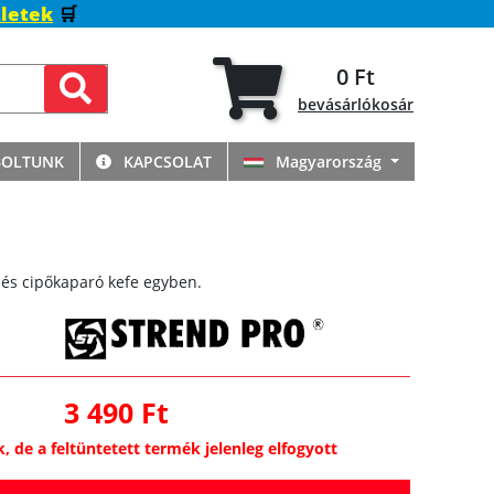
letek
🛒
0 Ft
bevásárlókosár
BOLTUNK
KAPCSOLAT
Magyarország
ő és cipőkaparó kefe egyben.
3 490 Ft
k, de a feltüntetett termék jelenleg elfogyott