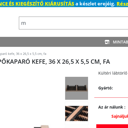
CE ÉS KIEGÉSZÍTŐ KIÁRUSÍTÁS
a készlet erejéig.
Rész
MINTA
ró kefe, 36 x 26,5 x 5,5 cm, fa
KAPARÓ KEFE, 36 X 26,5 X 5,5 CM, FA
Kültéri lábtörl
Gyártó:
Az ár nálunk
:
Sajnálju