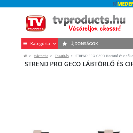
🛒
MEDEN
Kategória
ÚJDONSÁGOK
Háztartás
Takarítás
STREND PRO GECO lábtörlő és cipőkapa
STREND PRO GECO LÁBTÖRLŐ ÉS CIPŐ