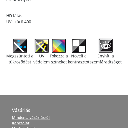
HD látás
UV szűrő 400
Megszünteti a
UV
Fokozza a
Növeli a
Enyhíti a
tükröződést
védelem
színeket
kontrasztot
szemfáradtságot
Vásárlás
Minden a vásárlásról
Kapcsolat