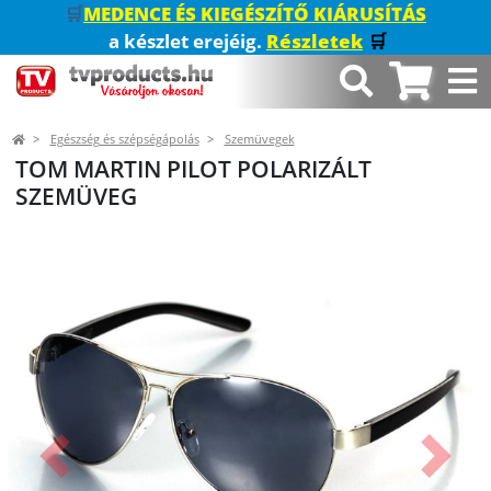
🛒
MEDENCE ÉS KIEGÉSZÍTŐ KIÁRUSÍTÁS
a készlet erejéig.
Részletek
🛒
Egészség és szépségápolás
Szemüvegek
TOM MARTIN PILOT POLARIZÁLT
SZEMÜVEG
Előző
Követk