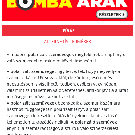
LEÍRÁS
ALTERNATÍV TERMÉKEK
A modern
polarizált szemüvegek megfelelnek
a napfénytől
való szemvédelem minden követelményének.
A
polarizált szemüveget
úgy tervezték, hogy megvédje a
szemet a káros UV-sugaraktól, de ködben, esőben és
napsütésben is viselhető. Ködben, esőben vagy hóban,
valamint szürkületben való vezetéshez, amikor javítja a látás
minőségét és növeli a kontrasztot.
A
polarizált szemüvegek
beengedik a szemünk számára
hasznos, függőlegesen polarizált fényt, a polarizált
szemüvegen keresztül a látás kényelmes, kontrasztos és
kellemetlen tükröződés nélküli. A
polarizáló szemüveg
enyhíti a szemfáradtságot, a szűrő kiváló színérzékelést
eredményez.