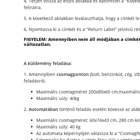
4. Térjen vissza az előző ablakba és kattintson a "Követ
feliratra.
5. A következő ablakban kiválaszthatja, hogy a címkét le
6. Nyomtassa ki a címkét és a "Return Label" jelzésű ré
FIGYELEM: Amennyiben nem áll módjában a címkét k
változatlan.
A küldemény feladása:
1. Amennyiben
csomagponton
(bolt, benzinkút, cég, s
feladásról.
Maximális csomagméret 200x80x60 cm,maximális 
Maximális súly: 40kg
2.
Automatában
történő feladás esetén kövesse az aláb
Maximális csomagméret: 60x74x43 cm, 280 cm kör
Maximális súly: 40 kg
Az automata képernyőjén válassza ki a "Csomagf
Szkennelje be (tartsa a vörös fény alá) a címke v