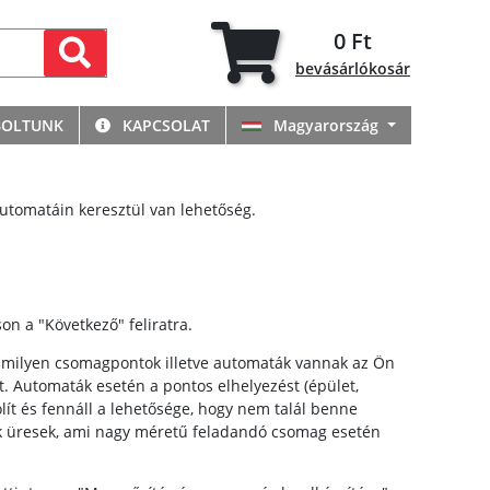
0 Ft
bevásárlókosár
BOLTUNK
KAPCSOLAT
Magyarország
automatáin keresztül van lehetőség.
on a "Következő" feliratra.
gy milyen csomagpontok illetve automaták vannak az Ön
t. Automaták esetén a pontos elhelyezést (épület,
lít és fennáll a lehetősége, hogy nem talál benne
ek üresek, ami nagy méretű feladandó csomag esetén