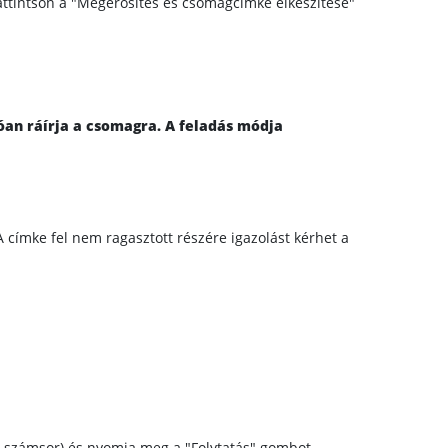
s kattintson a "Megerősítés és csomagcímke elkészítése"
an ráírja a csomagra. A feladás módja
 A címke fel nem ragasztott részére igazolást kérhet a
jes számsor) és nyomja meg a "Folytatás" gombot