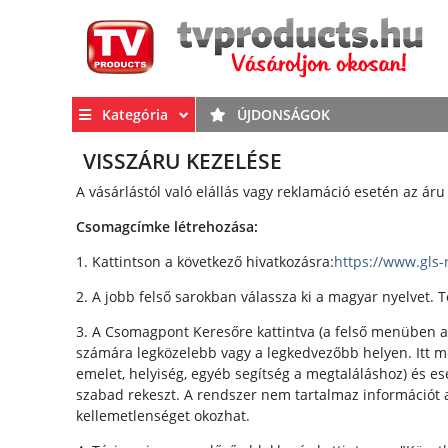
Kategória
ÚJDONSÁGOK
VISSZÁRU KEZELÉSE
A vásárlástól való elállás vagy reklamáció esetén az á
Csomagcímke létrehozása:
1. Kattintson a következő hivatkozásra:
https://www.gls
2. A jobb felső sarokban válassza ki a magyar nyelvet. T
3. A Csomagpont Keresőre kattintva (a felső menüben a
számára legközelebb vagy a legkedvezőbb helyen. Itt me
emelet, helyiség, egyéb segítség a megtaláláshoz) és es
szabad rekeszt. A rendszer nem tartalmaz információt
kellemetlenséget okozhat.