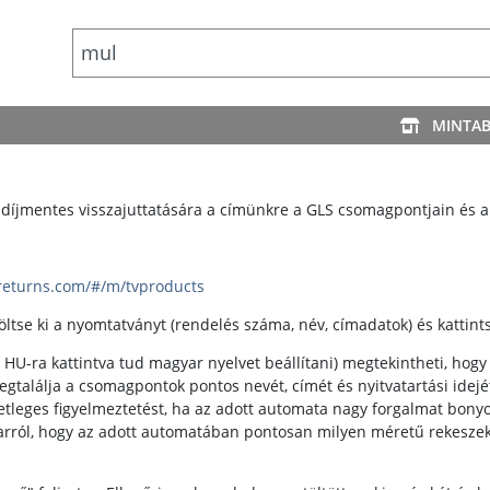
MINTA
ru díjmentes visszajuttatására a címünkre a GLS csomagpontjain és 
-returns.com/#/m/tvproducts
öltse ki a nyomtatványt (rendelés száma, név, címadatok) és kattints
 HU-ra kattintva tud magyar nyelvet beállítani) megtekintheti, ho
gtalálja a csomagpontok pontos nevét, címét és nyitvatartási idejé
etleges figyelmeztetést, ha az adott automata nagy forgalmat bonyo
 arról, hogy az adott automatában pontosan milyen méretű rekesz