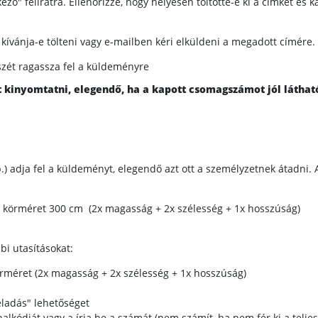
kező" feliratra. Ellenőrizze, hogy helyesen töltötte-e ki a címkét é
 kívánja-e tölteni vagy e-mailben kéri elküldeni a megadott címére.
szét ragassza fel a küldeményre
inyomtatni, elegendő, ha a kapott csomagszámot jól látható
tb.) adja fel a küldeményt, elegendő azt ott a személyzetnek átadni.
körméret 300 cm (2x magasság + 2x szélesség + 1x hosszúság)
bi utasításokat:
méret (2x magasság + 2x szélesség + 1x hosszúság)
eladás" lehetőséget
onalkódját vagy a írja be a számát (nem számít, ha nem fér ki a tel