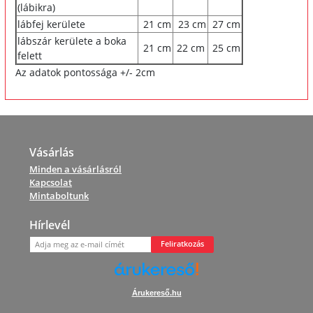
(lábikra)
lábfej kerülete
21 cm
23 cm
27 cm
lábszár kerülete a boka
21 cm
22 cm
25 cm
felett
Az adatok pontossága +/- 2cm
Vásárlás
Minden a vásárlásról
Kapcsolat
Mintaboltunk
Hírlevél
Feliratkozás
Árukereső.hu