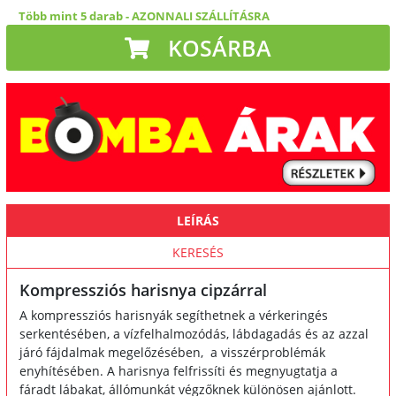
Több mint 5 darab
-
AZONNALI SZÁLLÍTÁSRA
KOSÁRBA
LEÍRÁS
KERESÉS
Kompressziós harisnya cipzárral
A kompressziós harisnyák segíthetnek a vérkeringés
serkentésében, a vízfelhalmozódás, lábdagadás és az azzal
járó fájdalmak megelőzésében, a visszérproblémák
enyhítésében. A harisnya felfrissíti és megnyugtatja a
fáradt lábakat, állómunkát végzőknek különösen ajánlott.