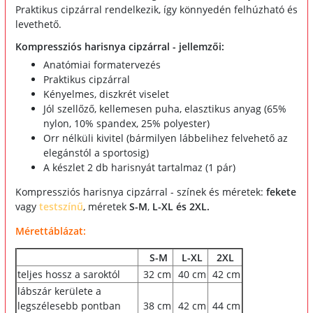
Praktikus cipzárral rendelkezik, így könnyedén felhúzható és
levethető.
Kompressziós harisnya cipzárral - jellemzői:
Anatómiai formatervezés
Praktikus cipzárral
Kényelmes, diszkrét viselet
Jól szellőző, kellemesen puha, elasztikus anyag (65%
nylon, 10% spandex, 25% polyester)
Orr nélküli kivitel (bármilyen lábbelihez felvehető az
elegánstól a sportosig)
A készlet 2 db harisnyát tartalmaz (1 pár)
Kompressziós harisnya cipzárral - színek és méretek:
fekete
vagy
testszínű
, méretek
S-M
,
L-XL és 2XL.
Mérettáblázat:
S-M
L-XL
2XL
teljes hossz a saroktól
32 cm
40 cm
42 cm
lábszár kerülete a
legszélesebb pontban
38 cm
42 cm
44 cm