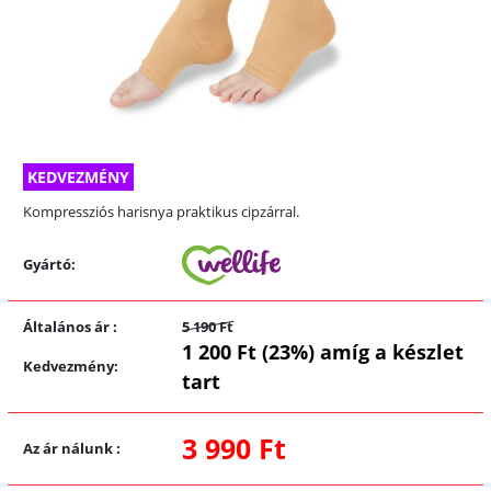
KEDVEZMÉNY
Kompressziós harisnya praktikus cipzárral.
Gyártó:
Általános ár
:
5 190 Ft
1 200 Ft (23%) amíg a készlet
Kedvezmény
:
tart
3 990 Ft
Az ár nálunk
: