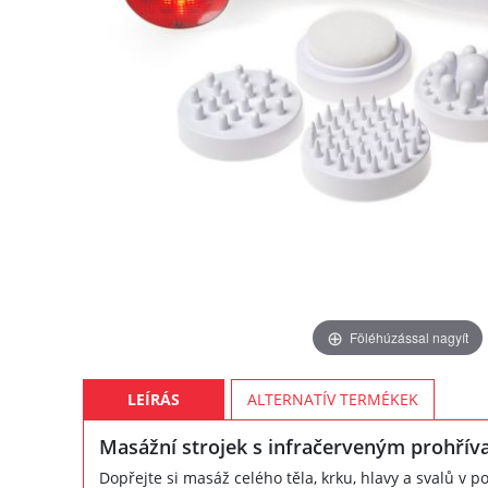
Föléhúzással nagyít
LEÍRÁS
ALTERNATÍV TERMÉKEK
Masážní strojek s infračerveným prohřív
Dopřejte si masáž celého těla, krku, hlavy a svalů v 