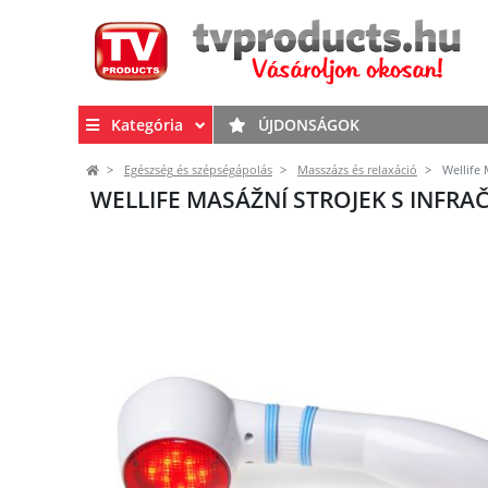
Kategória
ÚJDONSÁGOK
Egészség és szépségápolás
Masszázs és relaxáció
Wellife 
WELLIFE MASÁŽNÍ STROJEK S INFR