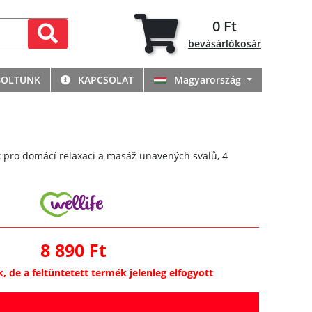
0 Ft
bevásárlókosár
BOLTUNK
KAPCSOLAT
Magyarország
k pro domácí relaxaci a masáž unavených svalů, 4
8 890 Ft
k, de a feltüntetett termék jelenleg elfogyott