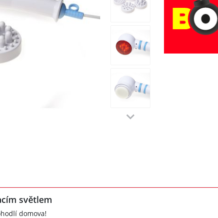
acím světlem
pohodlí domova!