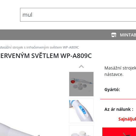
MINTA
Masážní strojek s infračerveným světlem WP-A809C
AČERVENÝM SVĚTLEM WP-A809C
Masážní stroje
nástavce.
Gyártó:
Az ár nálunk
:
Sajnálju