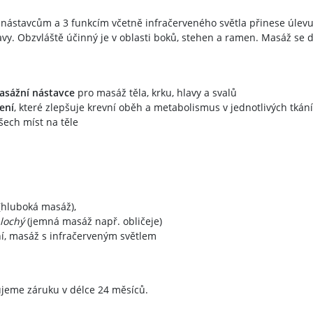
nástavcům a 3 funkcím včetně infračerveného světla přinese úlevu
vy. Obzvláště účinný je v oblasti boků, stehen a ramen. Masáž se 
asážní nástavce
pro masáž těla, krku, hlavy a svalů
ení
, které zlepšuje krevní oběh a metabolismus v jednotlivých tkán
šech míst na těle
hluboká masáž),
lochý
(jemná masáž např. obličeje)
ní, masáž s infračerveným světlem
jeme záruku v délce 24 měsíců.