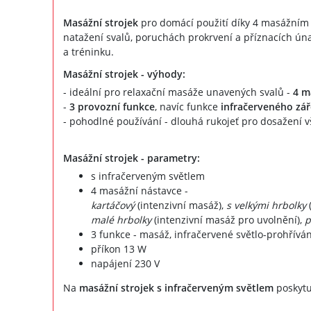
Masážní strojek
pro domácí použití díky 4 masážním 
natažení svalů, poruchách prokrvení a příznacích úna
a tréninku.
Masážní strojek - výhody:
- ideální pro relaxační masáže unavených svalů -
4 m
-
3 provozní funkce
, navíc funkce
infračerveného zář
- pohodlné používání - dlouhá rukojeť pro dosažení v
Masážní strojek - parametry:
s infračerveným světlem
4 masážní nástavce -
kartáčový
(intenzivní masáž),
s velkými hrbolky
(
malé hrbolky
(intenzivní masáž pro uvolnění),
p
3 funkce - masáž, infračervené světlo-prohřívá
příkon 13 W
napájení 230 V
Na
masážní strojek s infračerveným světlem
poskytu