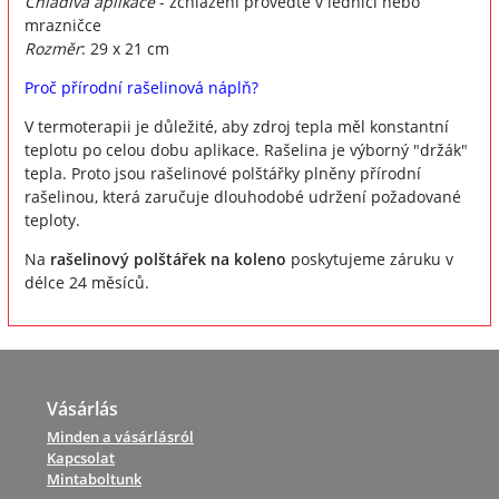
Chladivá aplikace
- zchlazení proveďte v lednici nebo
mrazničce
Rozměr
: 29 x 21 cm
Proč přírodní rašelinová náplň?
V termoterapii je důležité, aby zdroj tepla měl konstantní
teplotu po celou dobu aplikace. Rašelina je výborný "držák"
tepla. Proto jsou rašelinové polštářky plněny přírodní
rašelinou, která zaručuje dlouhodobé udržení požadované
teploty.
Na
rašelinový polštářek na koleno
poskytujeme záruku v
délce 24 měsíců.
Vásárlás
Minden a vásárlásról
Kapcsolat
Mintaboltunk