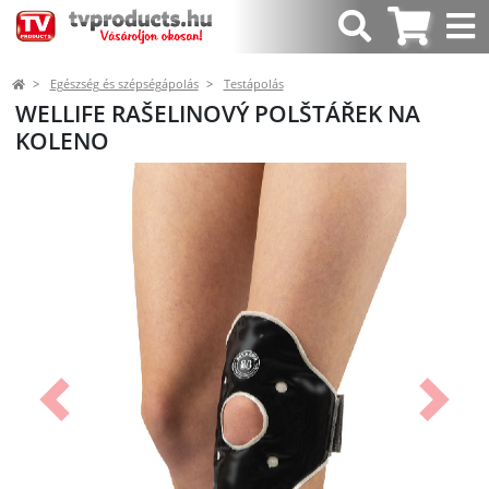
Egészség és szépségápolás
Testápolás
WELLIFE RAŠELINOVÝ POLŠTÁŘEK NA
KOLENO
Előző
Követk