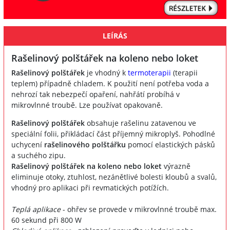
LEÍRÁS
Rašelinový polštářek na koleno nebo loket
Rašelinový polštářek
je vhodný k
termoterapii
(terapii
teplem) případně chladem. K použití není potřeba voda a
nehrozí tak nebezpečí opaření, nahřátí probíhá v
mikrovlnné troubě. Lze používat opakovaně.
Rašelinový polštářek
obsahuje rašelinu zatavenou ve
speciální folii, přikládací část příjemný mikroplyš. Pohodlné
uchycení
rašelinového polštářku
pomocí elastických pásků
a suchého zipu.
Rašelinový polštářek na koleno nebo loket
výrazně
eliminuje otoky, ztuhlost, nezánětlivé bolesti kloubů a svalů,
vhodný pro aplikaci při revmatických potížích.
Teplá aplikace
- ohřev se provede v mikrovlnné troubě max.
60 sekund při 800 W