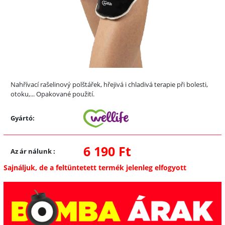
Nahřívací rašelinový polštářek, hřejivá i chladivá terapie při bolesti,
otoku,... Opakované použití.
Gyártó:
6 190 Ft
Az ár nálunk
:
Sajnáljuk, de a feltüntetett termék jelenleg elfogyott