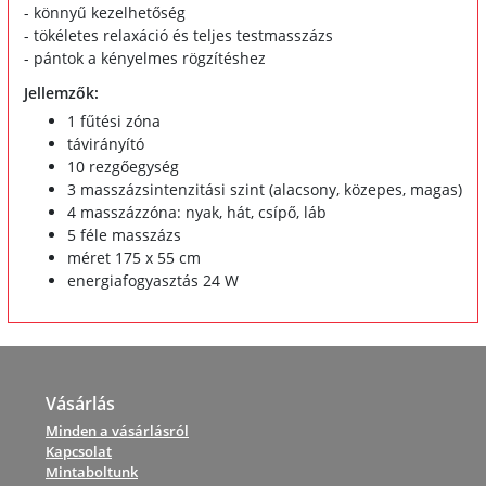
- könnyű kezelhetőség
- tökéletes relaxáció és teljes testmasszázs
- pántok a kényelmes rögzítéshez
Jellemzők:
1 fűtési zóna
távirányító
10 rezgőegység
3 masszázsintenzitási szint (alacsony, közepes, magas)
4 masszázzóna: nyak, hát, csípő, láb
5 féle masszázs
méret 175 x 55 cm
energiafogyasztás 24 W
Vásárlás
Minden a vásárlásról
Kapcsolat
Mintaboltunk