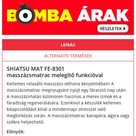
LEÍRÁS
ALTERNATÍV TERMÉKEK
SHIATSU MAT FE-8301
masszázsmatrac melegítő funkcióval
Kellemes relaxáló masszázs otthona kényelmében! A
masszázsmatrac megnyugvást nyújt egy fárasztó nap után.
A masszázshatás különösen hasznos a merev izmok és a
fáradtság regenerálására. Ezenkívül a készülék kellemes
kikapcsolódást kínál a mindennapi stresszel való
megbirkózás során. A masszázsmatrac kanapéra, ágyra vagy
székre helyezhető.
Előnyök: