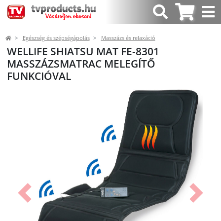
Egészség és szépségápolás
Masszázs és relaxáció
WELLIFE SHIATSU MAT FE-8301
MASSZÁZSMATRAC MELEGÍTŐ
FUNKCIÓVAL
Előző
Követk