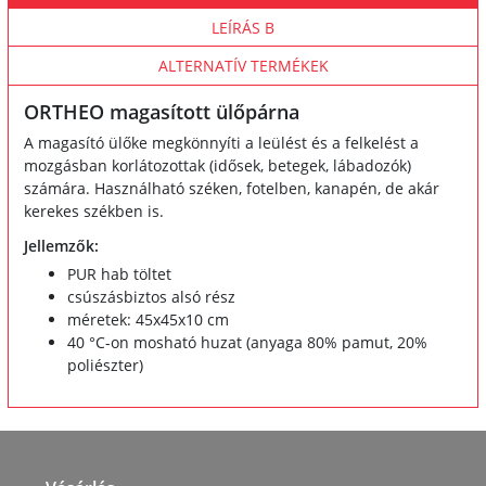
LEÍRÁS B
ALTERNATÍV TERMÉKEK
ORTHEO magasított ülőpárna
A magasító ülőke megkönnyíti a leülést és a felkelést a
mozgásban korlátozottak (idősek, betegek, lábadozók)
számára. Használható széken, fotelben, kanapén, de akár
kerekes székben is.
Jellemzők:
PUR hab töltet
csúszásbiztos alsó rész
méretek: 45x45x10 cm
40 °C-on mosható huzat (anyaga 80% pamut, 20%
poliészter)