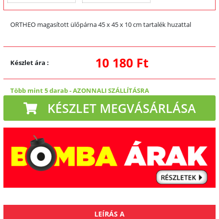
ORTHEO magasított ülőpárna 45 x 45 x 10 cm tartalék huzattal
10 180 Ft
Készlet ára
:
Több mint 5 darab
-
AZONNALI SZÁLLÍTÁSRA
KÉSZLET MEGVÁSÁRLÁSA
LEÍRÁS A