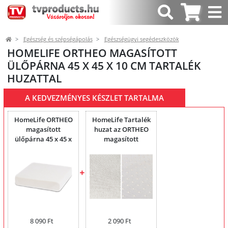
Egészség és szépségápolás
Egészségügyi segédeszközök
HOMELIFE ORTHEO MAGASÍTOTT
ÜLŐPÁRNA 45 X 45 X 10 CM TARTALÉK
HUZATTAL
A KEDVEZMÉNYES KÉSZLET TARTALMA
HomeLife ORTHEO
HomeLife Tartalék
magasított
huzat az ORTHEO
ülőpárna 45 x 45 x
magasított
10 cm
ülőpárnához - fehér
8 090 Ft
2 090 Ft