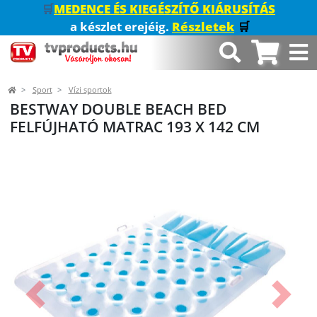
🛒
MEDENCE ÉS KIEGÉSZÍTŐ KIÁRUSÍTÁS
a készlet erejéig.
Részletek
🛒
Sport
Vízi sportok
BESTWAY DOUBLE BEACH BED
FELFÚJHATÓ MATRAC 193 X 142 CM
Előző
Követk