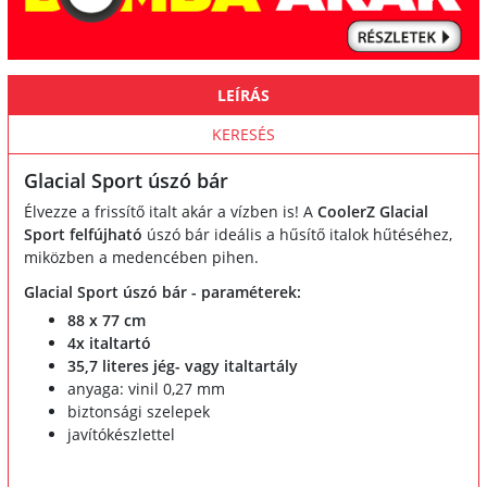
LEÍRÁS
KERESÉS
Glacial Sport úszó bár
Élvezze a frissítő italt akár a vízben is! A
CoolerZ Glacial
Sport felfújható
úszó bár ideális a hűsítő italok hűtéséhez,
miközben a medencében pihen.
Glacial Sport úszó bár - paraméterek:
88 x 77 cm
4x italtartó
35,7 literes jég- vagy italtartály
anyaga: vinil 0,27 mm
biztonsági szelepek
javítókészlettel