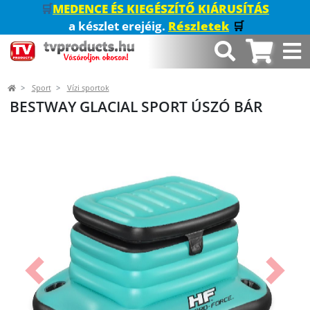
🛒
MEDENCE ÉS KIEGÉSZÍTŐ KIÁRUSÍTÁS
a készlet erejéig.
Részletek
🛒
Sport
Vízi sportok
BESTWAY GLACIAL SPORT ÚSZÓ BÁR
Előző
Követk