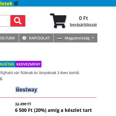
letek
🛒
0 Ft
bevásárlókosár
BOLTUNK
KAPCSOLAT
Magyarország
RUSÍTÁS
KEDVEZMÉNY
lfújható vár fiúknak és lányoknak 3 éves kortól.
g.
32 390 Ft
6 500 Ft (20%) amíg a készlet tart