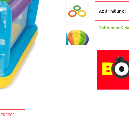
Az ár nálunk
:
Több mint 5 d
KERESÉS