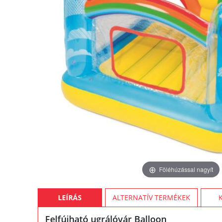
Föléhúzással nagyít
LEÍRÁS
ALTERNATÍV TERMÉKEK
Felfújható ugrálóvár Balloon