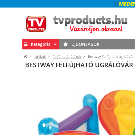
🛒
MEDEN
Kategória
ÚJDONSÁGOK
Játékok
Felfújható játékok
Bestway Felfújható ugrálóvár 
BESTWAY FELFÚJHATÓ UGRÁLÓVÁR B