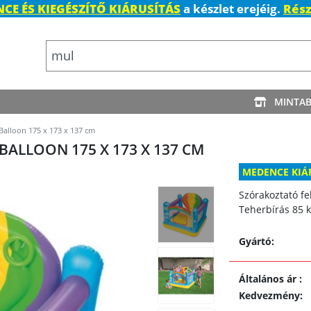
CE ÉS KIEGÉSZÍTŐ KIÁRUSÍTÁS
a készlet erejéig.
Rész
MINTA
Balloon 175 x 173 x 137 cm
ALLOON 175 X 173 X 137 CM
MEDENCE KIÁ
Szórakoztató fe
Teherbírás 85 k
Gyártó:
Általános ár
:
Kedvezmény
: