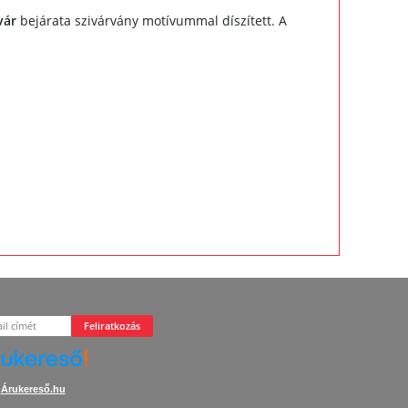
vár
bejárata szivárvány motívummal díszített. A
Feliratkozás
Árukereső.hu