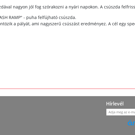
szdával nagyon jól fog szórakozni a nyári napokon. A csúszda felfriss
PLASH RAMP" - puha felfújható csúszda.
özik a pályát, ami nagyszerű csúszást eredményez. A cél egy speci
Hírlevél