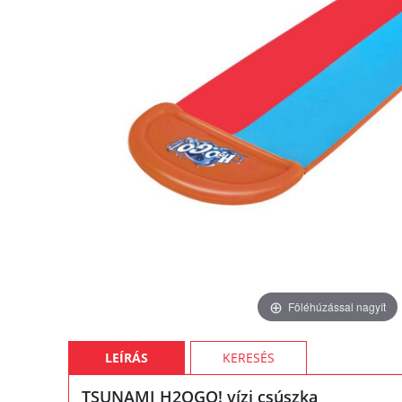
Föléhúzással nagyít
LEÍRÁS
KERESÉS
TSUNAMI H2OGO! vízi csúszka