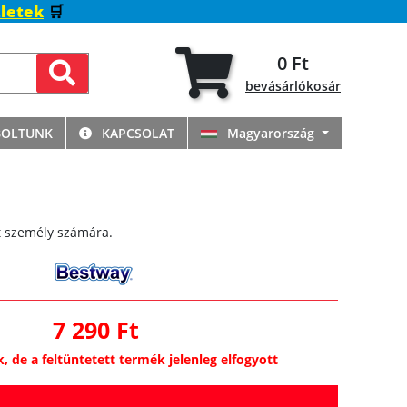
letek
🛒
0 Ft
bevásárlókosár
BOLTUNK
KAPCSOLAT
Magyarország
ét személy számára.
7 290 Ft
k, de a feltüntetett termék jelenleg elfogyott