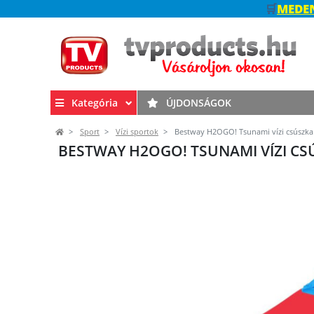
🛒
MEDEN
Kategória
ÚJDONSÁGOK
Sport
Vízi sportok
Bestway H2OGO! Tsunami vízi csúszka
BESTWAY H2OGO! TSUNAMI VÍZI CS