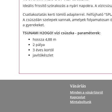
Ideális frissítő szórakozás a nyári napokra. A vízicsú
Csatlakoztatás kerti tömlő adapterrel. Felfújható "S
A csúszdán szelepek vannak, amelyek folyamatosan önt
a gyerekeket.
TSUNAMI H2OGO! vízi csúszka - paraméterek:
hossza 4,88 m
2 pálya
3 éves kortól
javítókészlet
Vásárlás
Minden a vásárlásról
Kapcsolat
Mintaboltunk