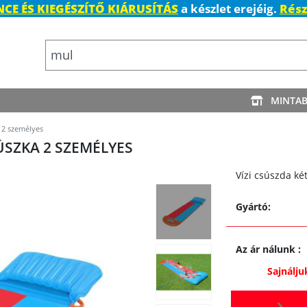
CE ÉS KIEGÉSZÍTŐ KIÁRUSÍTÁS
a készlet erejéig.
Rész
MINTA
 2 személyes
ÚSZKA 2 SZEMÉLYES
Vízi csúszda k
Gyártó:
Az ár nálunk
:
Sajnálju