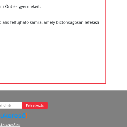
íti Önt és gyermekeit.
ális felfújható kamra, amely biztonságosan lefékezi
Feliratkozás
Árukereső.hu