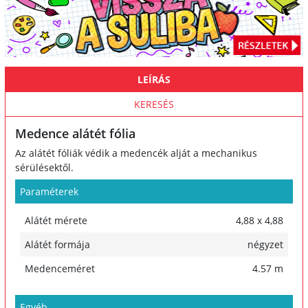
LEÍRÁS
KERESÉS
Medence alátét fólia
Az alátét fóliák védik a medencék alját a mechanikus
sérülésektől.
Paraméterek
Alátét mérete
4,88 x 4,88
Alátét formája
négyzet
Medenceméret
4.57 m
Egyéb