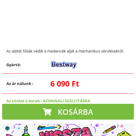
Az alátét fóliák védik a medencék alját a mechanikus sérülésektől.
Gyártó:
6 090 Ft
Az ár nálunk
:
Az utolsó 2 darab
-
AZONNALI SZÁLLÍTÁSRA
KOSÁRBA