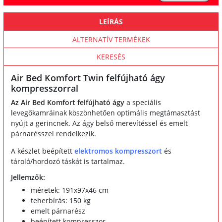
LEÍRÁS
ALTERNATÍV TERMÉKEK
KERESÉS
Air Bed Komfort Twin felfújható ágy
kompresszorral
Az Air Bed Komfort felfújható ágy
a speciális
levegőkamráinak köszönhetően optimális megtámasztást
nyújt a gerincnek. Az ágy belső merevítéssel és emelt
párnarésszel rendelkezik.
A készlet beépített
elektromos kompresszort
és
tároló/hordozó táskát is tartalmaz.
Jellemzők:
méretek: 191x97x46 cm
teherbírás: 150 kg
emelt párnarész
beépített kompresszor