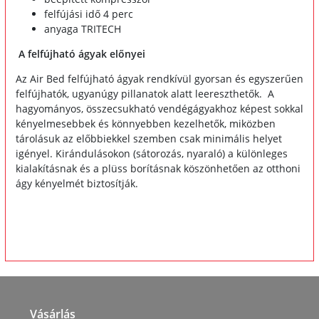
felfújási idő 4 perc
anyaga TRITECH
A felfújható ágyak előnyei
Az Air Bed felfújható ágyak rendkívül gyorsan és egyszerűen
felfújhatók, ugyanúgy pillanatok alatt leereszthetők. A
hagyományos, összecsukható vendégágyakhoz képest sokkal
kényelmesebbek és könnyebben kezelhetők, miközben
tárolásuk az előbbiekkel szemben csak minimális helyet
igényel. Kirándulásokon (sátorozás, nyaraló) a különleges
kialakításnak és a plüss borításnak köszönhetően az otthoni
ágy kényelmét biztosítják.
67401
Vásárlás