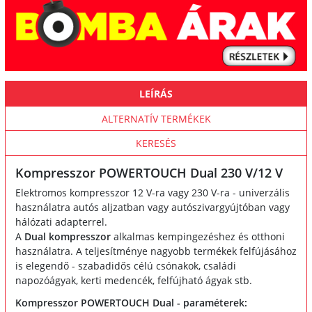
LEÍRÁS
ALTERNATÍV TERMÉKEK
KERESÉS
Kompresszor POWERTOUCH Dual 230 V/12 V
Elektromos kompresszor 12 V-ra vagy 230 V-ra - univerzális
használatra autós aljzatban vagy autószivargyújtóban vagy
hálózati adapterrel.
A
Dual kompresszor
alkalmas kempingezéshez és otthoni
használatra. A teljesítménye nagyobb termékek felfújásához
is elegendő - szabadidős célú csónakok, családi
napozóágyak, kerti medencék, felfújható ágyak stb.
Kompresszor POWERTOUCH Dual - paraméterek: