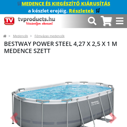
🛒
MEDENCE ÉS KIEGÉSZÍTŐ KIÁRUSÍTÁS
a készlet erejéig.
Részletek
🛒
Medencék
Fémvázas medencék
BESTWAY POWER STEEL 4,27 X 2,5 X 1 M
MEDENCE SZETT
Előző
Követk