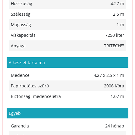
Hosszúság
4.27 m
Szélesség
2.5 m
Magasság
1 m
Vízkapacitás
7250 liter
Anyaga
TRITECH™
A készlet tartalma
Medence
4,27 x 2,5 x 1 m
Papírbetétes szűrő
2006 l/óra
Biztonsági medencelétra
1.07 m
Egyéb
Garancia
24 hónap