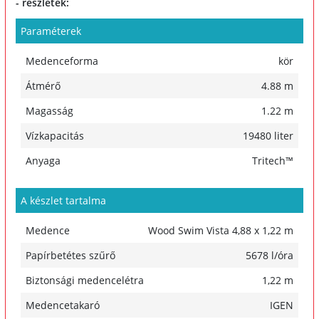
- részletek:
Paraméterek
Medenceforma
kör
Átmérő
4.88 m
Magasság
1.22 m
Vízkapacitás
19480 liter
Anyaga
Tritech™
A készlet tartalma
Medence
Wood Swim Vista 4,88 x 1,22 m
Papírbetétes szűrő
5678 l/óra
Biztonsági medencelétra
1,22 m
Medencetakaró
IGEN