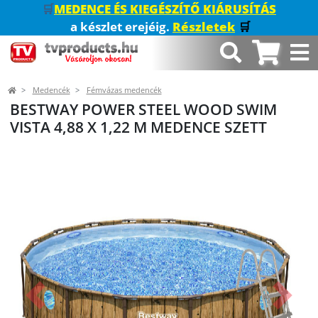
🛒
MEDENCE ÉS KIEGÉSZÍTŐ KIÁRUSÍTÁS
a készlet erejéig.
Részletek
🛒
Medencék
Fémvázas medencék
BESTWAY POWER STEEL WOOD SWIM
VISTA 4,88 X 1,22 M MEDENCE SZETT
Előző
Követk