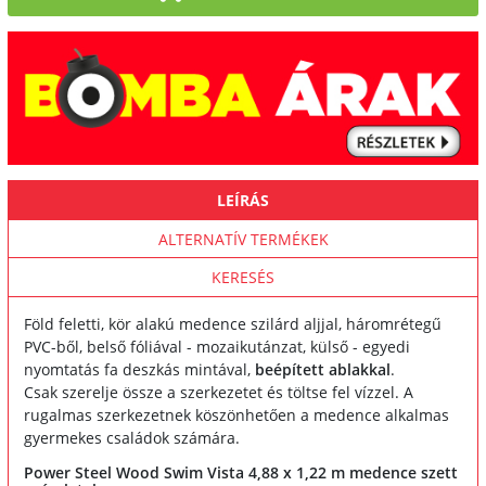
LEÍRÁS
ALTERNATÍV TERMÉKEK
KERESÉS
Föld feletti, kör alakú medence szilárd aljjal, háromrétegű
PVC-ből, belső fóliával - mozaikutánzat, külső - egyedi
nyomtatás fa deszkás mintával,
beépített ablakkal
.
Csak szerelje össze a szerkezetet és töltse fel vízzel. A
rugalmas szerkezetnek köszönhetően a medence alkalmas
gyermekes családok számára.
Power Steel Wood Swim Vista 4,88 x 1,22 m medence szett