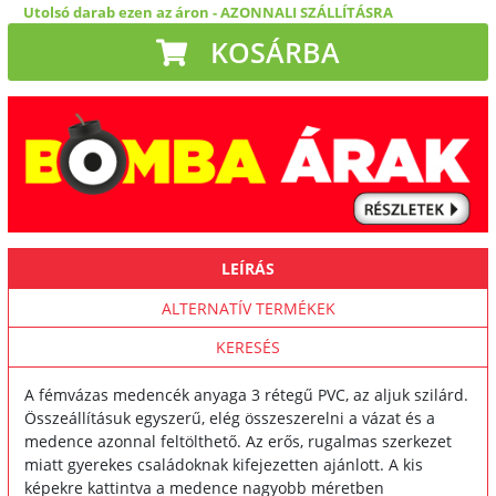
Utolsó darab ezen az áron
-
AZONNALI SZÁLLÍTÁSRA
KOSÁRBA
LEÍRÁS
ALTERNATÍV TERMÉKEK
KERESÉS
A fémvázas medencék anyaga 3 rétegű PVC, az aljuk szilárd.
Összeállításuk egyszerű, elég összeszerelni a vázat és a
medence azonnal feltölthető. Az erős, rugalmas szerkezet
miatt gyerekes családoknak kifejezetten ajánlott. A kis
képekre kattintva a medence nagyobb méretben