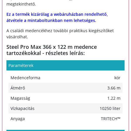
megtekinthető.
Ez a termék kizárólag a webáruházban rendelhető,
átvétele a mintaboltunkban nem lehetséges.
A családi medencékhez további praktikus kiegészítőket
vásárolhat.
Steel Pro Max 366 x 122 m medence
tartozékokkal - részletes leírás:
Paraméterek
Medenceforma
kör
Átmérő
3.66 m
Magasság
1.22 m
Vízkapacitás
10250 liter
Anyaga
TRITECH™