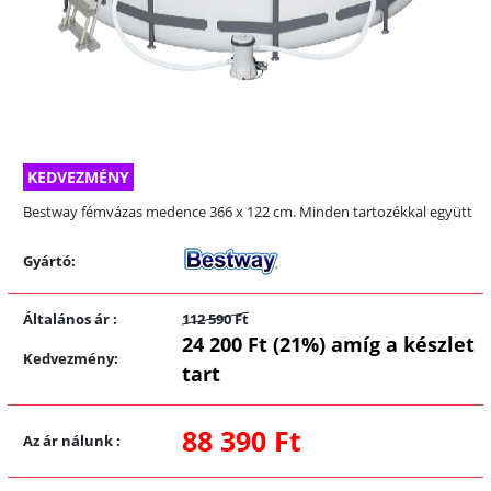
KEDVEZMÉNY
Bestway fémvázas medence 366 x 122 cm. Minden tartozékkal együtt
Gyártó:
Általános ár
:
112 590 Ft
24 200 Ft (21%) amíg a készlet
Kedvezmény
:
tart
88 390 Ft
Az ár nálunk
: