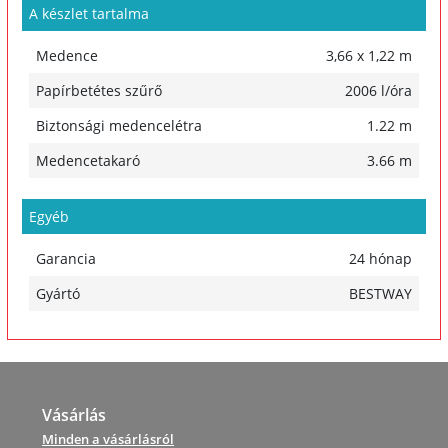
A készlet tartalma
Medence
3,66 x 1,22 m
Papírbetétes szűrő
2006 l/óra
Biztonsági medencelétra
1.22 m
Medencetakaró
3.66 m
Egyéb
Garancia
24 hónap
Gyártó
BESTWAY
Vásárlás
Minden a vásárlásról