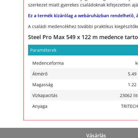
szerkezet miatt gyerekes családoknak kifejezetten a
Ez a termék kizárólag a webáruházban rendelhető, 
A családi medencékhez további praktikus kiegészítőke
Steel Pro Max 549 x 122 m medence tartozé
Paraméterek
Medenceforma
k
Átmérő
5.49
Magasság
1.22
Vízkapacitás
23062 lit
Anyaga
TRITEC
Vásárlás