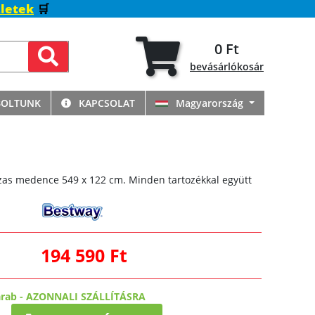
letek
🛒
0 Ft
bevásárlókosár
BOLTUNK
KAPCSOLAT
Magyarország
as medence 549 x 122 cm. Minden tartozékkal együtt
194 590 Ft
arab
-
AZONNALI SZÁLLÍTÁSRA