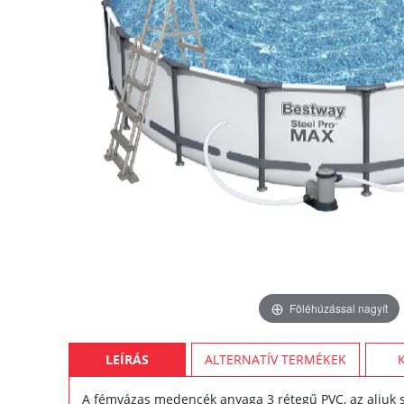
Föléhúzással nagyít
LEÍRÁS
ALTERNATÍV TERMÉKEK
A fémvázas medencék anyaga 3 rétegű PVC, az aljuk sz