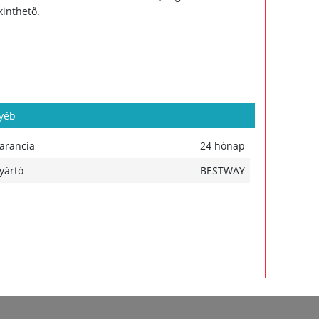
kinthető.
yéb
arancia
24 hónap
yártó
BESTWAY