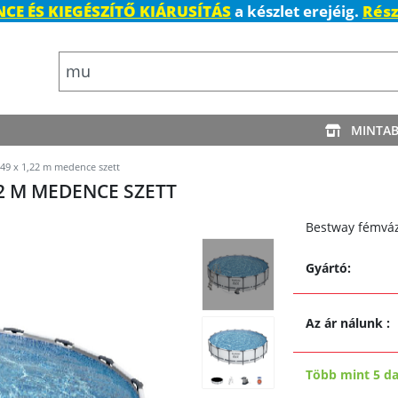
CE ÉS KIEGÉSZÍTŐ KIÁRUSÍTÁS
a készlet erejéig.
Rész
MINTA
49 x 1,22 m medence szett
22 M MEDENCE SZETT
Bestway fémváz
Gyártó:
Az ár nálunk
:
Több mint 5 d