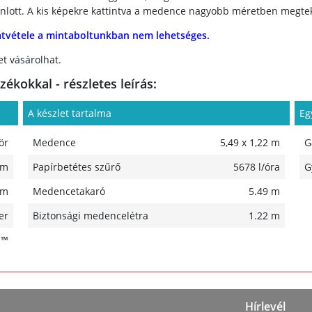
jánlott. A kis képekre kattintva a medence nagyobb méretben megte
átvétele a mintaboltunkban nem lehetséges.
t vásárolhat.
kokkal - részletes leírás:
A készlet tartalma
Eg
ör
Medence
5,49 x 1,22 m
G
 m
Papírbetétes szűrő
5678 l/óra
G
 m
Medencetakaró
5.49 m
er
Biztonsági medencelétra
1.22 m
H™
Hírlevél