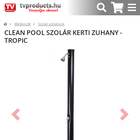
Medencék
Szolár zuhanyok
CLEAN POOL SZOLÁR KERTI ZUHANY -
TROPIC
Előző
Követk