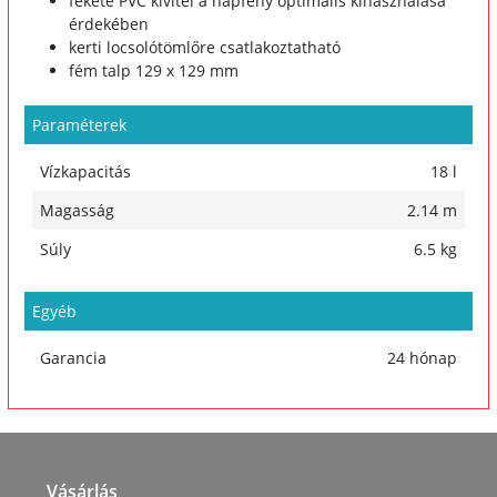
fekete PVC kivitel a napfény optimális kihasználása
érdekében
kerti locsolótömlőre csatlakoztatható
fém talp 129 x 129 mm
Paraméterek
Vízkapacitás
18 l
Magasság
2.14 m
Súly
6.5 kg
Egyéb
Garancia
24 hónap
Vásárlás