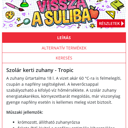
LEÍRÁS
ALTERNATÍV TERMÉKEK
KERESÉS
Szolár kerti zuhany - Tropic
A zuhany űrtartalma 18 l. A vizet akár 60 °C-ra is felmelegíti,
csupán a napfény segítségével. A keverőcsappal
szabályozható a kifolyó víz hőmérséklete. A szolár zuhany
energiatakarékos, környezetbarát megoldás, már viszonylag
gyenge napfény esetén is kellemes meleg vizet biztosít.
Műszaki jellemzők:
krómozott, állítható zuhanyrózsa