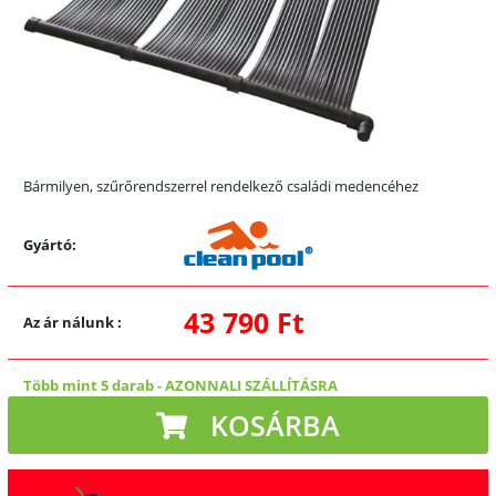
Bármilyen, szűrőrendszerrel rendelkező családi medencéhez
Gyártó:
43 790 Ft
Az ár nálunk
:
Több mint 5 darab
-
AZONNALI SZÁLLÍTÁSRA
KOSÁRBA