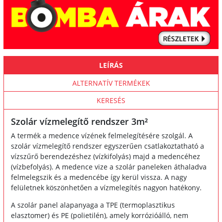
LEÍRÁS
ALTERNATÍV TERMÉKEK
KERESÉS
Szolár vízmelegítő rendszer 3m²
A termék a medence vízének felmelegítésére szolgál. A
szolár vízmelegítő rendszer egyszerűen csatlakoztatható a
vízszűrő berendezéshez (vízkifolyás) majd a medencéhez
(vízbefolyás). A medence vize a szolár paneleken áthaladva
felmelegszik és a medencébe így kerül vissza. A nagy
felületnek köszönhetően a vízmelegítés nagyon hatékony.
A szolár panel alapanyaga a TPE (termoplasztikus
elasztomer) és PE (polietilén), amely korrózióálló, nem