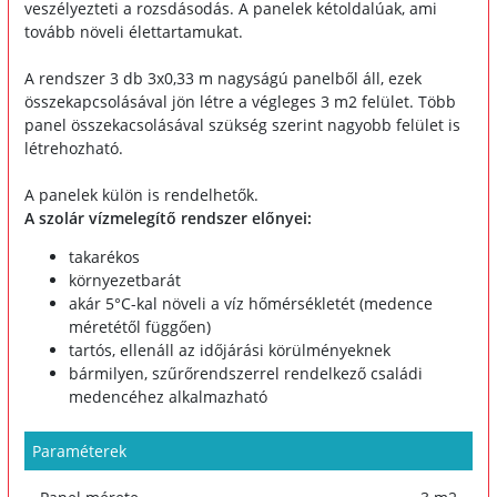
veszélyezteti a rozsdásodás. A panelek kétoldalúak, ami
tovább növeli élettartamukat.
A rendszer 3 db 3x0,33 m nagyságú panelből áll, ezek
összekapcsolásával jön létre a végleges 3 m2 felület. Több
panel összekacsolásával szükség szerint nagyobb felület is
létrehozható.
A panelek külön is rendelhetők.
A szolár vízmelegítő rendszer előnyei:
takarékos
környezetbarát
akár 5°C-kal növeli a víz hőmérsékletét (medence
méretétől függően)
tartós, ellenáll az időjárási körülményeknek
bármilyen, szűrőrendszerrel rendelkező családi
medencéhez alkalmazható
Paraméterek