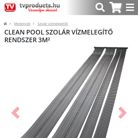
Medencék
Szolár vízmelegítők
CLEAN POOL SZOLÁR VÍZMELEGÍTŐ
RENDSZER 3M²
Előző
Követk