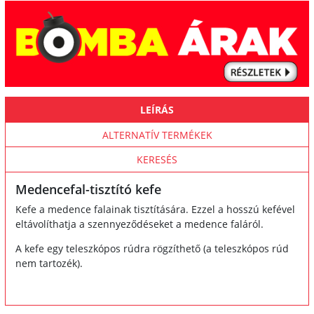
LEÍRÁS
ALTERNATÍV TERMÉKEK
KERESÉS
Medencefal-tisztító kefe
Kefe a medence falainak tisztítására. Ezzel a hosszú kefével
eltávolíthatja a szennyeződéseket a medence faláról.
A kefe egy teleszkópos rúdra rögzíthető (a teleszkópos rúd
nem tartozék).