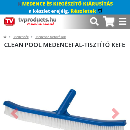
🛒
MEDENCE ÉS KIEGÉSZÍTŐ KIÁRUSÍTÁS
a készlet erejéig.
Részletek
🛒
Medencék
Medence tartozékok
CLEAN POOL MEDENCEFAL-TISZTÍTÓ KEFE
Előző
Követk