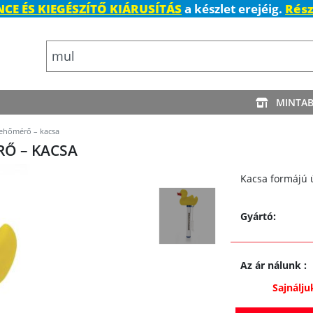
CE ÉS KIEGÉSZÍTŐ KIÁRUSÍTÁS
a készlet erejéig.
Rész
MINTA
ehőmérő – kacsa
Ő – KACSA
Kacsa formájú
Gyártó:
Az ár nálunk
:
Sajnálju