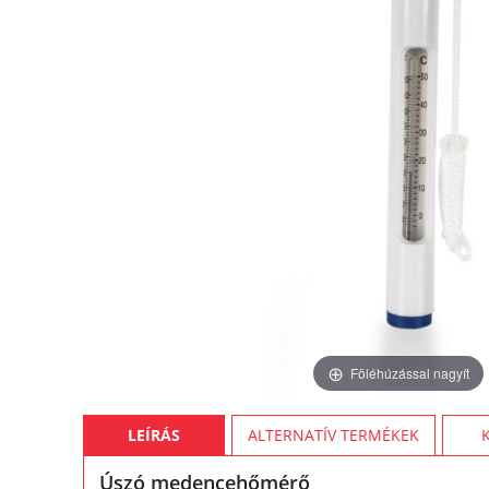
Föléhúzással nagyít
LEÍRÁS
ALTERNATÍV TERMÉKEK
Úszó medencehőmérő