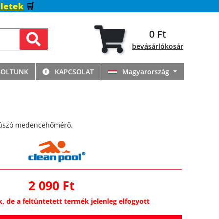
letek
🛒
0 Ft
bevásárlókosár
BOLTUNK
KAPCSOLAT
Magyarország
 úszó medencehőmérő.
2 090 Ft
k, de a feltüntetett termék jelenleg elfogyott