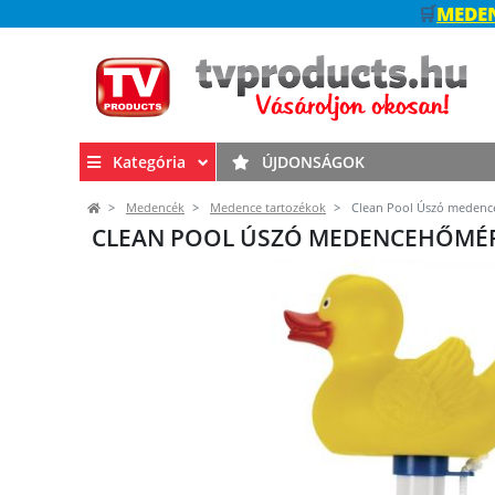
🛒
MEDEN
Kategória
ÚJDONSÁGOK
Medencék
Medence tartozékok
Clean Pool Úszó medenc
CLEAN POOL ÚSZÓ MEDENCEHŐMÉR