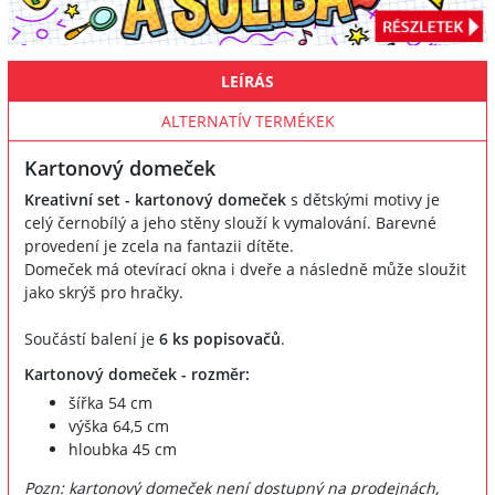
LEÍRÁS
ALTERNATÍV TERMÉKEK
Kartonový domeček
Kreativní set - kartonový domeček
s dětskými motivy je
celý černobílý a jeho stěny slouží k vymalování. Barevné
provedení je zcela na fantazii dítěte.
Domeček má otevírací okna i dveře a následně může sloužit
jako skrýš pro hračky.
Součástí balení je
6 ks popisovačů
.
Kartonový domeček - rozměr:
šířka 54 cm
výška 64,5 cm
hloubka 45 cm
Pozn: kartonový domeček není dostupný na prodejnách,