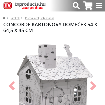
Játékok
Plüssállatok, játékbabák
CONCORDE KARTONOVÝ DOMEČEK 54 X
64,5 X 45 CM
Előző
Követk