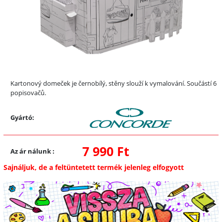
Kartonový domeček je černobílý, stěny slouží k vymalování. Součástí 6
popisovačů.
Gyártó:
7 990 Ft
Az ár nálunk
:
Sajnáljuk, de a feltüntetett termék jelenleg elfogyott