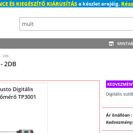
CE ÉS KIEGÉSZÍTŐ KIÁRUSÍTÁS
a készlet erejéig.
Rész
MINTA
 - 2db
- 2DB
KEDVEZMÉN
usto Digitális
Digitális süt
hőmérő TP3001
Ár önállóan
:
Kedvezmény