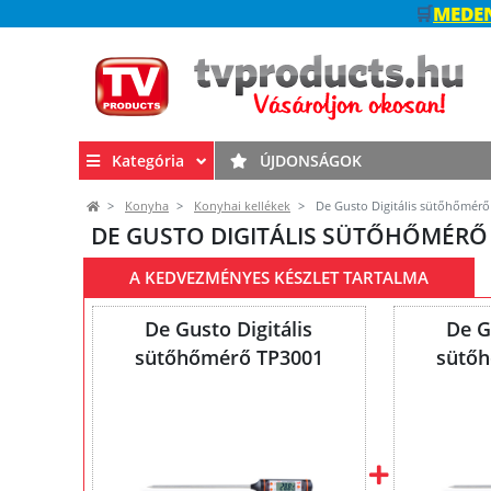
🛒
MEDEN
Kategória
ÚJDONSÁGOK
Konyha
Konyhai kellékek
De Gusto Digitális sütőhőmérő
DE GUSTO DIGITÁLIS SÜTŐHŐMÉRŐ 
A KEDVEZMÉNYES KÉSZLET TARTALMA
De Gusto Digitális
De G
sütőhőmérő TP3001
sütő