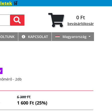
letek
🛒
0 Ft
bevásárlókosár
BOLTUNK
KAPCSOLAT
Magyarország
Y
őhőmérő - 2db
6 380 Ft
1 600 Ft (25%)
: