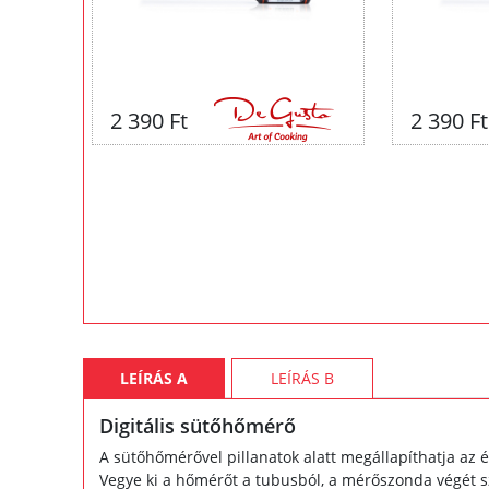
2 390 Ft
2 390 Ft
LEÍRÁS A
LEÍRÁS B
Digitális sütőhőmérő
A sütőhőmérővel pillanatok alatt megállapíthatja az 
Vegye ki a hőmérőt a tubusból, a mérőszonda végét