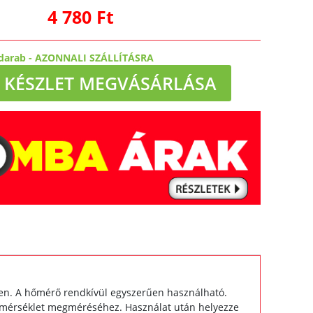
4 780 Ft
darab
-
AZONNALI SZÁLLÍTÁSRA
KÉSZLET MEGVÁSÁRLÁSA
zben. A hőmérő rendkívül egyszerűen használható.
őmérséklet megméréséhez. Használat után helyezze