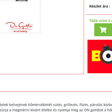
Készlet ára
:
Több mint 5 
ételek belsejének hőmérsékletét sütés, grillezés, főzés, párolás kö
 szúrja a megmérni kívánt ételbe és nyomja meg az ON gombot a h