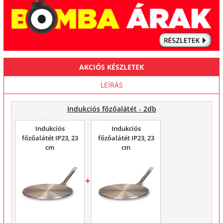
AKCIÓS KÉSZLETEK
LEÍRÁS
Indukciós főzőalátét - 2db
Indukciós
Indukciós
főzőalátét IP23, 23
főzőalátét IP23, 23
cm
cm