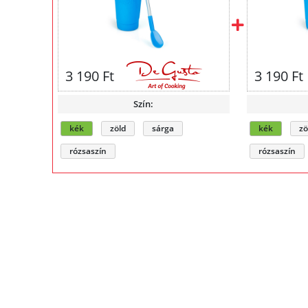
3 190 Ft
3 190 Ft
Szín:
kék
zöld
sárga
kék
zö
rózsaszín
rózsaszín