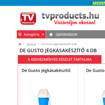
🛒
MEDEN
Kategória
ÚJDONSÁGOK
Konyha
De Gusto Jégkásakészítő 4 db
DE GUSTO JÉGKÁSAKÉSZÍTŐ 4 DB
A KEDVEZMÉNYES KÉSZLET TARTALMA
De Gusto Jégkásakészítő
De Gusto