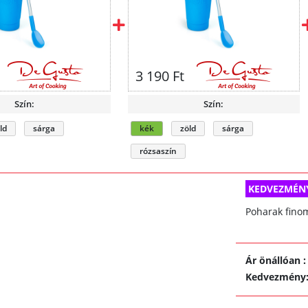
3 190 Ft
Szín:
Szín:
ld
sárga
kék
zöld
sárga
rózsaszín
KEDVEZMÉN
Poharak finom
Ár önállóan
:
Kedvezmény