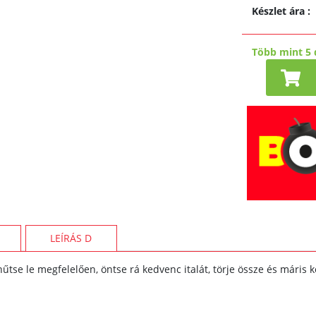
Készlet ára
:
Több mint 5 
LEÍRÁS D
hűtse le megfelelően, öntse rá kedvenc italát, törje össze és máris k