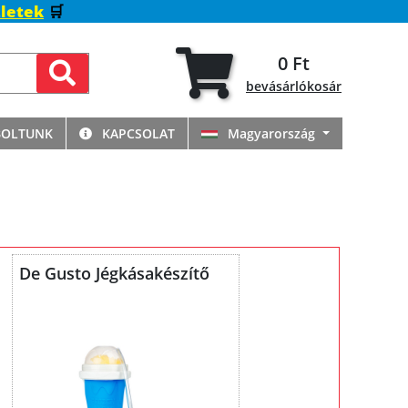
letek
🛒
0 Ft
bevásárlókosár
BOLTUNK
KAPCSOLAT
Magyarország
De Gusto Jégkásakészítő