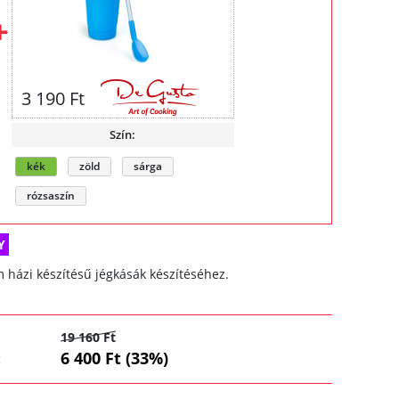
3 190 Ft
Szín:
kék
zöld
sárga
rózsaszín
Y
 házi készítésű jégkásák készítéséhez.
19 160 Ft
6 400 Ft (33%)
: