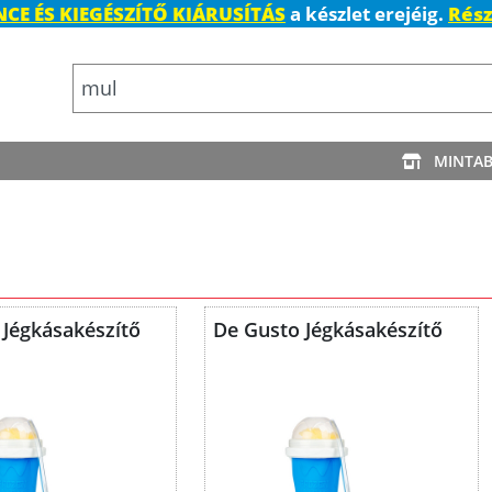
CE ÉS KIEGÉSZÍTŐ KIÁRUSÍTÁS
a készlet erejéig.
Rész
MINTA
 Jégkásakészítő
De Gusto Jégkásakészítő