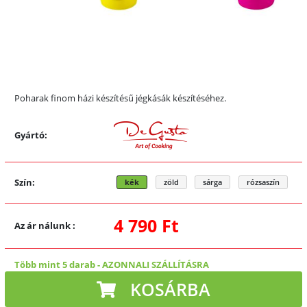
Poharak finom házi készítésű jégkásák készítéséhez.
Gyártó:
Szín:
kék
zöld
sárga
rózsaszín
4 790 Ft
Az ár nálunk
:
Több mint 5 darab
-
AZONNALI SZÁLLÍTÁSRA
KOSÁRBA