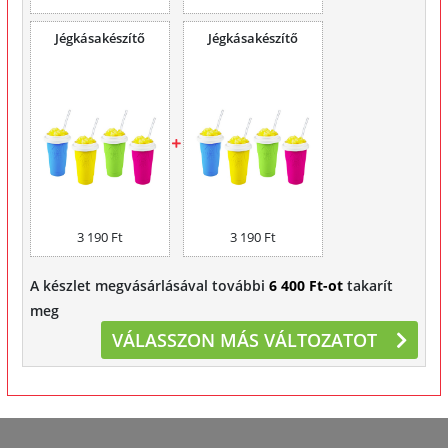
Jégkásakészítő
Jégkásakészítő
3 190 Ft
3 190 Ft
A készlet megvásárlásával további
6 400 Ft-ot
takarít
meg
VÁLASSZON MÁS VÁLTOZATOT