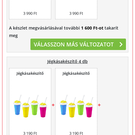
3 990 Ft
3 990 Ft
A készlet megvásárlásával további
1 600 Ft-ot
takarít
meg
VÁLASSZON MÁS VÁLTOZATOT
Jégkásakészítő 4 db
Jégkásakészítő
Jégkásakészítő
3 190 Ft
3 190 Ft