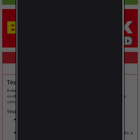
LEÍRÁS
ALTERNATÍV TERMÉKEK
Tésztakészítő cserélhető betétekkel
A tésztakészítő
praktikus kiegészítő minden konyhába. Kezelése
rendkívül egyszerű és gyors. A tésztakészítővel Ön is utánozhatatlan
valódi házi tésztákat készíthet.
Tésztakészítő - a készlet tartalma:
tésztanyújtó tartozék - max. 150 mm szélességű
kinyújtott tészta, 7 állítható tésztavastagság.
dupla tartozék a klasszikus levestészta (kb. 1 mm) és a
széles metélt (kb. 6 mm) készítéséhez.