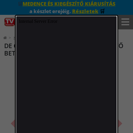
🛒
MEDENCE ÉS KIEGÉSZÍTŐ KIÁRUSÍTÁS
a készlet erejéig.
Részletek
🛒
Konyha
Konyhai kellékek
DE GUSTO TÉSZTAKÉSZÍTŐ CSERÉLHETŐ
BETÉTEKKEL QZ-T1
Előző
Követk