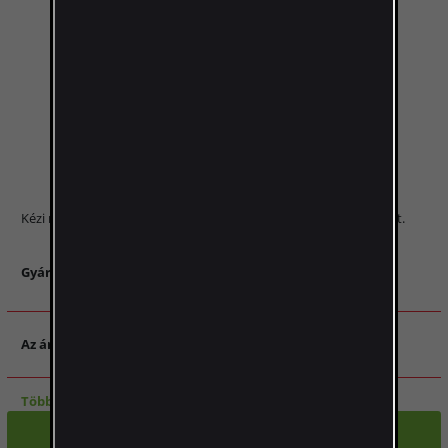
Kézi mechanikus tésztagép - nyújtja és vágja a tésztát Ön helyett.
Gyártó:
15 390 Ft
Az ár nálunk
:
Több mint 5 darab
-
AZONNALI SZÁLLÍTÁSRA
KOSÁRBA